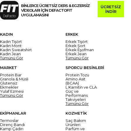
BİNLERCE ÜCRETSİZ DERS & EGZERSİZ
ÜCRETSİZ
VİDEOLARI İÇİN DEFACTOFIT
İNDİR
UYGULAMASINI
KADIN
ERKEK
Kadın Tişört
Erkek Tişört
Kadın Mont
Erkek Şort
Kadın Sweatshirt
Erkek Eşofman
Kadın Jean
Erkek Jean
Tümünü Gör
Tümünü Gör
MARKET
SPORCU BESİNLERİ
Protein Bar
Protein Tozu
Granola & Müsli
Amino Asit
Glutensiz
(BCAA)
Ekmekler
L Karnitin ve CLA
Yulaf Ezmesi
Güç ve
Tümünü Gör
Performans
Takviyeleri
Tümünü Gör
EKİPMANLAR
KOZMETİK
Termoslar
Saç Bakım
Direnç Bandı
Ürünleri
Kamp Çadırı
Parfüm ve