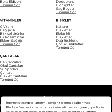
Boks Eldiveni
Deodorant
Tümünü Gör
Highlighter
Saç Boyası
Tümünü Gör
VİTAMİNLER
BİSİKLET
C Vitamini
Katlanır
Bağışıklık
Bisikletler
Bitkisel Ürünler
Elektrikli
Glukozamin Ve
Bisikletler
Eklem Sağlığı
Dağ Bisikletleri
Tümünü Gör
Çocuk Bisikletleri
Tümünü Gör
ÇANTALAR
Bel Çantaları
Okul Çantaları
Su Sporları
Çantaları
Bisiklet Çantaları
Tümünü Gör
Yardım
Mesafeli Satış Sözleşmesi
Teslimat Bilgisi