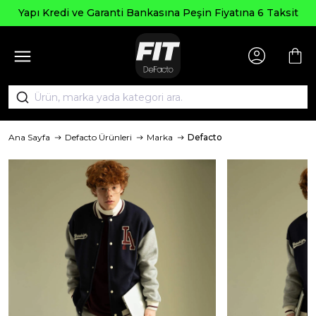
Yapı Kredi ve Garanti Bankasına Peşin Fiyatına 6 Taksit
Ana Sayfa
Defacto Ürünleri
Marka
Defacto