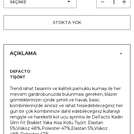
STOKTA YOK
AÇIKLAMA
DEFACTO
TIŞÖRT
Trend rahat tasarımı ve kaliteli pamuklu kumaşı ile her
mevsim gardırobunuzda bulunması gereken, blazer
gömleklerinizin içinde şehirli ve havalı, basic
kombinlerinizde sınırsız ve rahat hissedebileceğiniz her
gün bir çok kombininize dahil edebileceğiniz kullanışlı
rengiyle ve hareketli kol ucu ayrıntısı ile DeFacto Kadın
Slim Fit Bisiklet Yaka Kısa Kollu Tişört. Elastan
5%,Viskoz 48%,Poliester 47%,Elastan 5%,Viskoz
48%,Poliester 47%