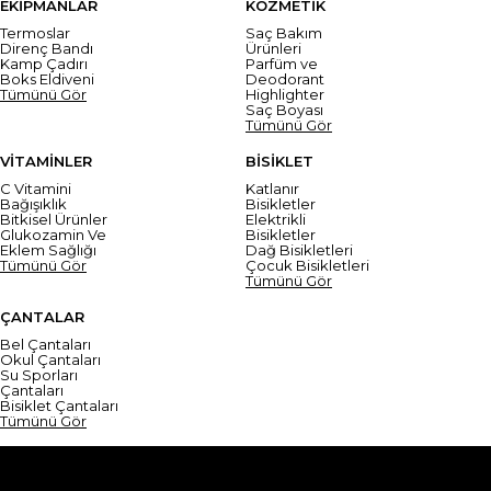
EKİPMANLAR
KOZMETİK
Termoslar
Saç Bakım
Direnç Bandı
Ürünleri
Kamp Çadırı
Parfüm ve
Boks Eldiveni
Deodorant
Tümünü Gör
Highlighter
Saç Boyası
Tümünü Gör
VİTAMİNLER
BİSİKLET
C Vitamini
Katlanır
Bağışıklık
Bisikletler
Bitkisel Ürünler
Elektrikli
Glukozamin Ve
Bisikletler
Eklem Sağlığı
Dağ Bisikletleri
Tümünü Gör
Çocuk Bisikletleri
Tümünü Gör
ÇANTALAR
Bel Çantaları
Okul Çantaları
Su Sporları
Çantaları
Bisiklet Çantaları
Tümünü Gör