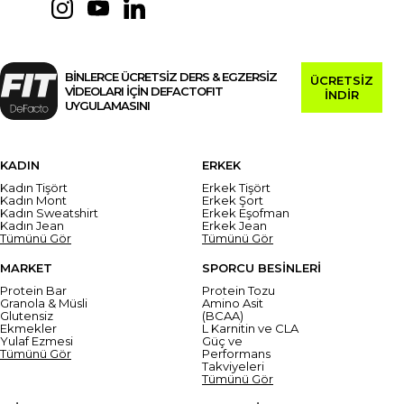
BİNLERCE ÜCRETSİZ DERS & EGZERSİZ
ÜCRETSİZ
VİDEOLARI İÇİN DEFACTOFIT
İNDİR
UYGULAMASINI
KADIN
ERKEK
Kadın Tişört
Erkek Tişört
Kadın Mont
Erkek Şort
Kadın Sweatshirt
Erkek Eşofman
Kadın Jean
Erkek Jean
Tümünü Gör
Tümünü Gör
MARKET
SPORCU BESİNLERİ
Protein Bar
Protein Tozu
Granola & Müsli
Amino Asit
Glutensiz
(BCAA)
Ekmekler
L Karnitin ve CLA
Yulaf Ezmesi
Güç ve
Tümünü Gör
Performans
Takviyeleri
Tümünü Gör