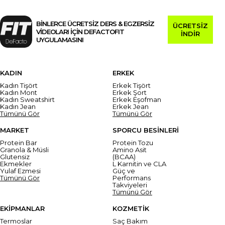
BİNLERCE ÜCRETSİZ DERS & EGZERSİZ
ÜCRETSİZ
VİDEOLARI İÇİN DEFACTOFIT
İNDİR
UYGULAMASINI
KADIN
ERKEK
Kadın Tişört
Erkek Tişört
Kadın Mont
Erkek Şort
Kadın Sweatshirt
Erkek Eşofman
Kadın Jean
Erkek Jean
Tümünü Gör
Tümünü Gör
MARKET
SPORCU BESİNLERİ
Protein Bar
Protein Tozu
Granola & Müsli
Amino Asit
Glutensiz
(BCAA)
Ekmekler
L Karnitin ve CLA
Yulaf Ezmesi
Güç ve
Tümünü Gör
Performans
Takviyeleri
Tümünü Gör
EKİPMANLAR
KOZMETİK
Termoslar
Saç Bakım