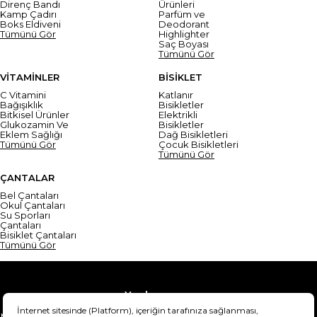
Direnç Bandı
Ürünleri
Kamp Çadırı
Parfüm ve
Boks Eldiveni
Deodorant
Tümünü Gör
Highlighter
Saç Boyası
Tümünü Gör
VİTAMİNLER
BİSİKLET
C Vitamini
Katlanır
Bağışıklık
Bisikletler
Bitkisel Ürünler
Elektrikli
Glukozamin Ve
Bisikletler
Eklem Sağlığı
Dağ Bisikletleri
Tümünü Gör
Çocuk Bisikletleri
Tümünü Gör
ÇANTALAR
Bel Çantaları
Okul Çantaları
Su Sporları
Çantaları
Bisiklet Çantaları
Tümünü Gör
Yardım