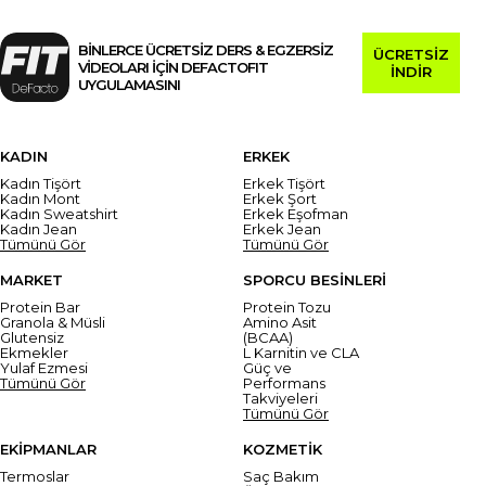
BİNLERCE ÜCRETSİZ DERS & EGZERSİZ
ÜCRETSİZ
VİDEOLARI İÇİN DEFACTOFIT
İNDİR
UYGULAMASINI
KADIN
ERKEK
Kadın Tişört
Erkek Tişört
Kadın Mont
Erkek Şort
Kadın Sweatshirt
Erkek Eşofman
Kadın Jean
Erkek Jean
Tümünü Gör
Tümünü Gör
MARKET
SPORCU BESİNLERİ
Protein Bar
Protein Tozu
Granola & Müsli
Amino Asit
Glutensiz
(BCAA)
Ekmekler
L Karnitin ve CLA
Yulaf Ezmesi
Güç ve
Tümünü Gör
Performans
Takviyeleri
Tümünü Gör
EKİPMANLAR
KOZMETİK
Termoslar
Saç Bakım