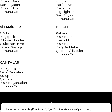
Direnç Bandı
Ürünleri
Kamp Çadırı
Parfüm ve
Boks Eldiveni
Deodorant
Tümünü Gör
Highlighter
Saç Boyası
Tümünü Gör
VİTAMİNLER
BİSİKLET
C Vitamini
Katlanır
Bağışıklık
Bisikletler
Bitkisel Ürünler
Elektrikli
Glukozamin Ve
Bisikletler
Eklem Sağlığı
Dağ Bisikletleri
Tümünü Gör
Çocuk Bisikletleri
Tümünü Gör
ÇANTALAR
Bel Çantaları
Okul Çantaları
Su Sporları
Çantaları
Bisiklet Çantaları
Tümünü Gör
Yardım
Mesafeli Satış Sözleşmesi
Teslimat Bilgisi