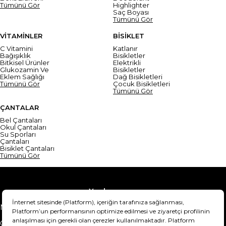
Tümünü Gör
Highlighter
Saç Boyası
Tümünü Gör
VİTAMİNLER
BİSİKLET
C Vitamini
Katlanır
Bağışıklık
Bisikletler
Bitkisel Ürünler
Elektrikli
Glukozamin Ve
Bisikletler
Eklem Sağlığı
Dağ Bisikletleri
Tümünü Gör
Çocuk Bisikletleri
Tümünü Gör
ÇANTALAR
Bel Çantaları
Okul Çantaları
Su Sporları
Çantaları
Bisiklet Çantaları
Tümünü Gör
Yardım
Mesafeli Satış Sözleşmesi
Teslimat Bilgisi
Gizlilik Sözleşmesi
Şartlar & Koşullar