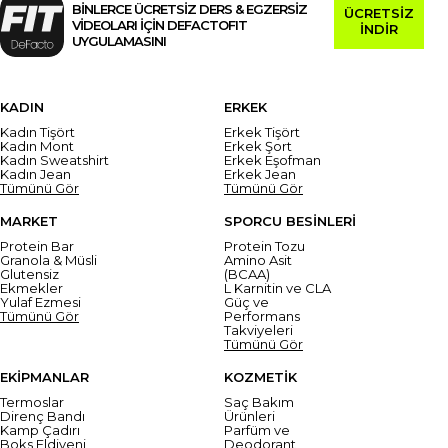
BİNLERCE ÜCRETSİZ DERS & EGZERSİZ
ÜCRETSİZ
VİDEOLARI İÇİN DEFACTOFIT
İNDİR
UYGULAMASINI
KADIN
ERKEK
Kadın Tişört
Erkek Tişört
Kadın Mont
Erkek Şort
Kadın Sweatshirt
Erkek Eşofman
Kadın Jean
Erkek Jean
Tümünü Gör
Tümünü Gör
MARKET
SPORCU BESİNLERİ
Protein Bar
Protein Tozu
Granola & Müsli
Amino Asit
Glutensiz
(BCAA)
Ekmekler
L Karnitin ve CLA
Yulaf Ezmesi
Güç ve
Tümünü Gör
Performans
Takviyeleri
Tümünü Gör
EKİPMANLAR
KOZMETİK
Termoslar
Saç Bakım
Direnç Bandı
Ürünleri
Kamp Çadırı
Parfüm ve
Boks Eldiveni
Deodorant