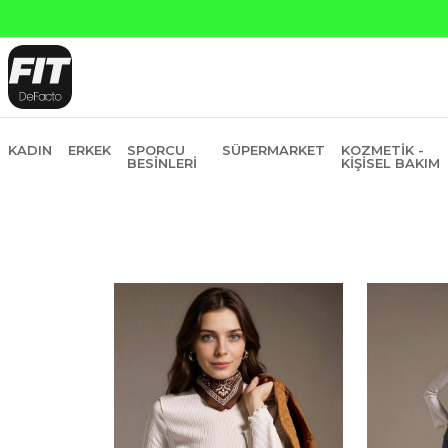
Yapı Kredi ve Garan
KADIN
ERKEK
SPORCU
SÜPERMARKET
KOZMETIK -
BESINLERI
KIŞISEL BAKIM