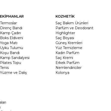
EKİPMANLAR
KOZMETİK
Termoslar
Saç Bakım Ürünleri
Direnç Bandı
Parfüm ve Deodorant
Kamp Çadırı
Highlighter
Boks Eldiveni
Saç Boyası
Yoga Matı
Güneş Kremleri
Uyku Tulumu
Yüz Temizleme
Koşu Bandı
Kadın Parfüm
Kamp Sandalyesi
Saç Kremi
Pilates Topu
Erkek Parfüm
Tenis
Nemlendiriciler
Yüzme ve Dalış
Kolonya
ları
ı