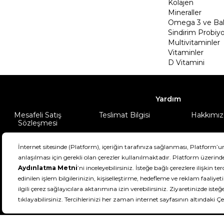
Kolajen
Mineraller
Omega 3 ve Balı
Sindirim Probiyo
Multivitaminler
Vitaminler
D Vitamini
Yardım
Mesafeli Satış
Teslimat Bilgisi
Hakkımız
Sözleşmesi
Şartlar & Koşullar
Ürünüm
DeFactoFIT ©️ 2022-2026. Tüm hakları sa
11
SEÇİNİZ