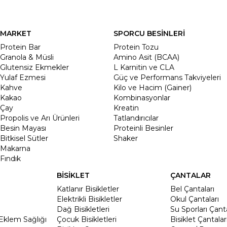
MARKET
SPORCU BESİNLERİ
Protein Bar
Protein Tozu
Granola & Müsli
Amino Asit (BCAA)
Glutensiz Ekmekler
L Karnitin ve CLA
Yulaf Ezmesi
Güç ve Performans Takviyeleri
Kahve
Kilo ve Hacim (Gainer)
Kakao
Kombinasyonlar
Çay
Kreatin
Propolis ve Arı Ürünleri
Tatlandırıcılar
Besin Mayası
Proteinli Besinler
Bitkisel Sütler
Shaker
Makarna
Fındık
BİSİKLET
ÇANTALAR
Katlanır Bisikletler
Bel Çantaları
Elektrikli Bisikletler
Okul Çantaları
Dağ Bisikletleri
Su Sporları Çanta
Eklem Sağlığı
Çocuk Bisikletleri
Bisiklet Çantalar