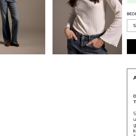
BED
T
S
u
g
k