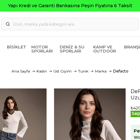
ti Bankasına Peşin Fiyatına 6 Taksit
BISIKLET
MOTOR
DENIZ & SU
KAMP VE
BRANŞ
SPORLARI
SPORLARI
OUTDOOR
Ana Sayfa
Kadın
Üst Giyim
Tunik
Marka
Defacto
DeF
Uzu
₺42
Sep
Pe
Wo