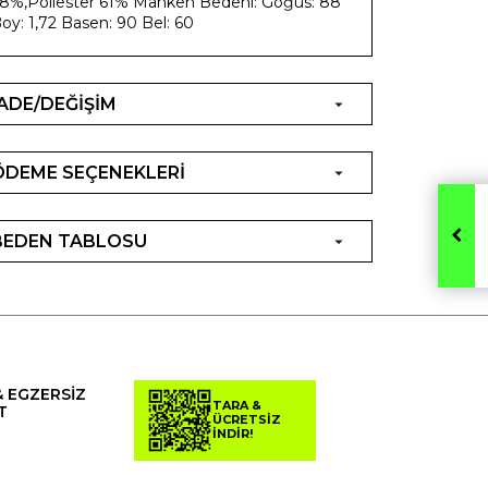
8%,Poliester 61% Manken Bedeni: Göğüs: 88
oy: 1,72 Basen: 90 Bel: 60
İADE/DEĞİŞİM
ÖDEME SEÇENEKLERİ
BEDEN TABLOSU
& EGZERSİZ
TARA &
T
ÜCRETSİZ
İNDİR!