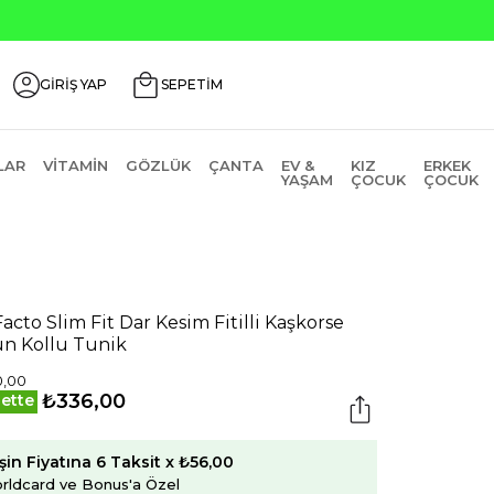
GİRİŞ YAP
SEPETİM
LAR
VITAMIN
GÖZLÜK
ÇANTA
EV &
KIZ
ERKEK
YAŞAM
ÇOCUK
ÇOCUK
acto Slim Fit Dar Kesim Fitilli Kaşkorse
n Kollu Tunik
0,00
₺336,00
ette
şin Fiyatına 6 Taksit x ₺56,00
rldcard ve Bonus'a Özel