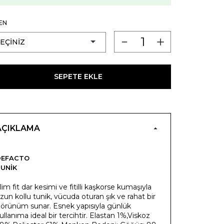
EN
SEPETE EKLE
AÇIKLAMA
DEFACTO
UNIK
lim fit dar kesimi ve fitilli kaşkorse kumaşıyla
zun kollu tunik, vücuda oturan şık ve rahat bir
örünüm sunar. Esnek yapısıyla günlük
ullanıma ideal bir tercihtir. Elastan 1%,Viskoz