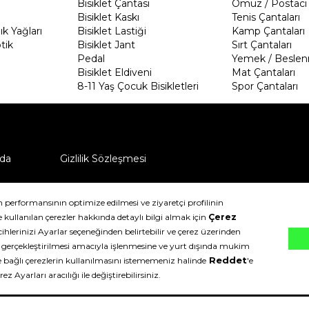
Bisiklet Çantası
Omuz / Postacı 
Bisiklet Kaskı
Tenis Çantaları
k Yağları
Bisiklet Lastiği
Kamp Çantaları
tik
Bisiklet Jant
Sırt Çantaları
Pedal
Yemek / Beslen
Bisiklet Eldiveni
Mat Çantaları
8-11 Yaş Çocuk Bisikletleri
Spor Çantaları
da
Gizlilik Sözleşmesi
ü nasıl iade edebilirim?
klıdır.