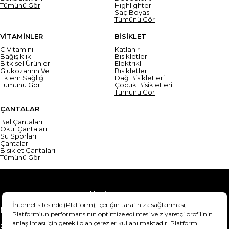
Tümünü Gör
Highlighter
Saç Boyası
Tümünü Gör
VİTAMİNLER
BİSİKLET
C Vitamini
Katlanır
Bağışıklık
Bisikletler
Bitkisel Ürünler
Elektrikli
Glukozamin Ve
Bisikletler
Eklem Sağlığı
Dağ Bisikletleri
Tümünü Gör
Çocuk Bisikletleri
Tümünü Gör
ÇANTALAR
Bel Çantaları
Okul Çantaları
Su Sporları
Çantaları
Bisiklet Çantaları
Tümünü Gör
Yardım
Mesafeli Satış Sözleşmesi
Teslimat Bilgisi
Gizlilik Sözleşmesi
Şartlar & Koşullar