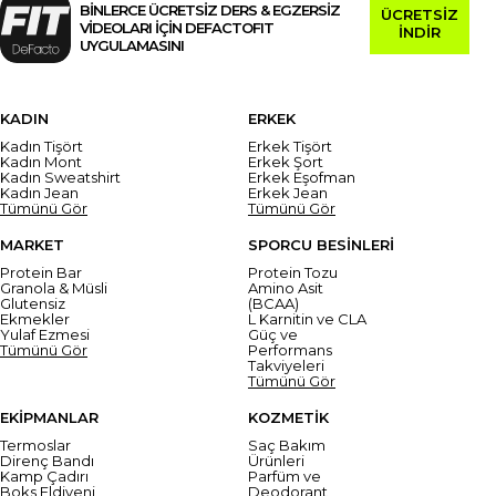
BİNLERCE ÜCRETSİZ DERS & EGZERSİZ
ÜCRETSİZ
VİDEOLARI İÇİN DEFACTOFIT
İNDİR
UYGULAMASINI
KADIN
ERKEK
Kadın Tişört
Erkek Tişört
Kadın Mont
Erkek Şort
Kadın Sweatshirt
Erkek Eşofman
Kadın Jean
Erkek Jean
Tümünü Gör
Tümünü Gör
MARKET
SPORCU BESİNLERİ
Protein Bar
Protein Tozu
Granola & Müsli
Amino Asit
Glutensiz
(BCAA)
Ekmekler
L Karnitin ve CLA
Yulaf Ezmesi
Güç ve
Tümünü Gör
Performans
Takviyeleri
Tümünü Gör
EKİPMANLAR
KOZMETİK
Termoslar
Saç Bakım
Direnç Bandı
Ürünleri
Kamp Çadırı
Parfüm ve
Boks Eldiveni
Deodorant