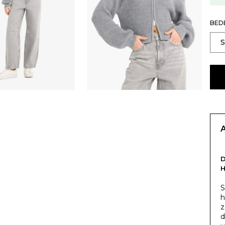
BED
H
S
h
z
d