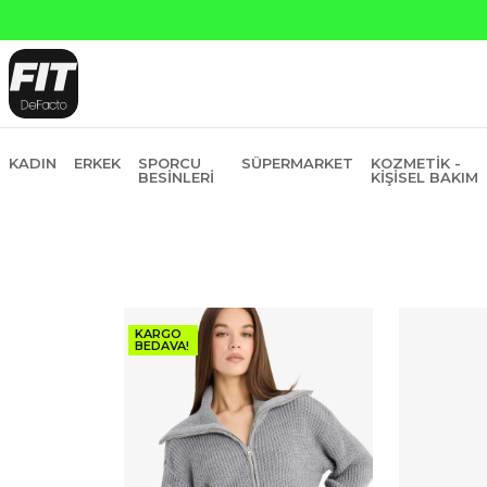
Yapı Kredi ve Garanti Bankasına Peşin Fiyatına 6 Ta
KADIN
ERKEK
SPORCU
SÜPERMARKET
KOZMETIK -
BESINLERI
KIŞISEL BAKIM
KARGO
BEDAVA!