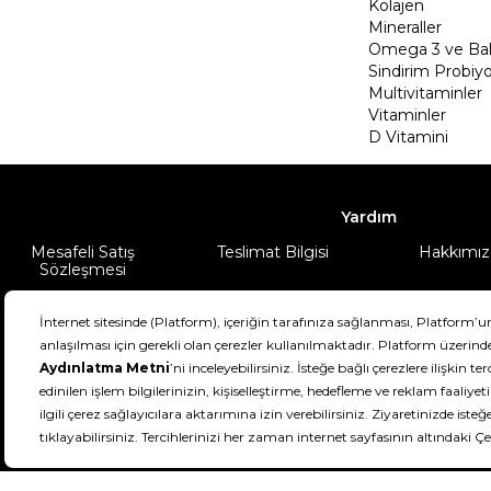
Kolajen
Mineraller
Omega 3 ve Balı
Sindirim Probiyo
Multivitaminler
Vitaminler
D Vitamini
Yardım
Mesafeli Satış
Teslimat Bilgisi
Hakkımız
Sözleşmesi
Şartlar & Koşullar
Ürünüm
DeFactoFIT ©️ 2022-2026. Tüm hakları sa
21
SEÇİNİZ