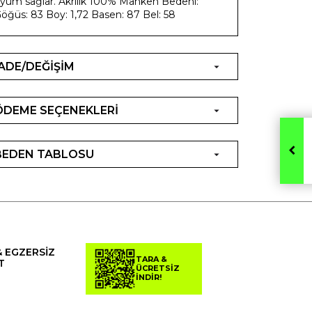
yum sağlar. Akrilik 100% Manken Bedeni:
öğüs: 83 Boy: 1,72 Basen: 87 Bel: 58
İADE/DEĞİŞİM
ÖDEME SEÇENEKLERİ
BEDEN TABLOSU
& EGZERSİZ
TARA &
T
ÜCRETSİZ
İNDİR!