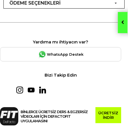
ÖDEME SEÇENEKLERİ
Yardıma mı ihtiyacın var?
WhatsApp Destek
Bizi Takip Edin
BİNLERCE ÜCRETSİZ DERS & EGZERSİZ
ÜCRETSİZ
VİDEOLARI İÇİN DEFACTOFIT
İNDİR
UYGULAMASINI