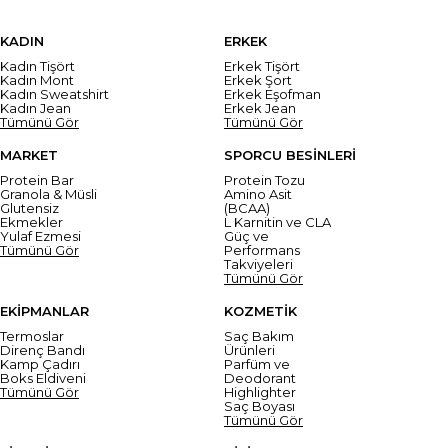
KADIN
ERKEK
Kadın Tişört
Erkek Tişört
Kadın Mont
Erkek Şort
Kadın Sweatshirt
Erkek Eşofman
Kadın Jean
Erkek Jean
Tümünü Gör
Tümünü Gör
MARKET
SPORCU BESİNLERİ
Protein Bar
Protein Tozu
Granola & Müsli
Amino Asit
Glutensiz
(BCAA)
Ekmekler
L Karnitin ve CLA
Yulaf Ezmesi
Güç ve
Tümünü Gör
Performans
Takviyeleri
Tümünü Gör
EKİPMANLAR
KOZMETİK
Termoslar
Saç Bakım
Direnç Bandı
Ürünleri
Kamp Çadırı
Parfüm ve
Boks Eldiveni
Deodorant
Tümünü Gör
Highlighter
Saç Boyası
Tümünü Gör