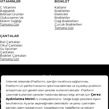
VİTAMİNLER
BİSİKLET
C Vitamini
Katlanır
Bağışıklık
Bisikletler
Bitkisel Ürünler
Elektrikli
Glukozamin Ve
Bisikletler
Eklem Sağlığı
Dağ Bisikletleri
Tümünü Gör
Çocuk Bisikletleri
Tümünü Gör
ÇANTALAR
Bel Çantaları
Okul Çantaları
Su Sporları
Çantaları
Bisiklet Çantaları
Tümünü Gör
Yardım
Mesafeli Satış Sözleşmesi
Teslimat Bilgisi
Gizlilik Sözleşmesi
Şartlar & Koşullar
Ürünümü nasıl iade
Hakkımızda
edebilirim?