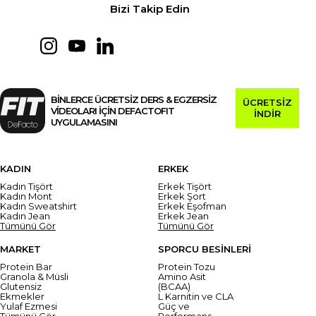
Bizi Takip Edin
BİNLERCE ÜCRETSİZ DERS & EGZERSİZ
ÜCRETSİZ
VİDEOLARI İÇİN DEFACTOFIT
İNDİR
UYGULAMASINI
KADIN
ERKEK
Kadın Tişört
Erkek Tişört
Kadın Mont
Erkek Şort
Kadın Sweatshirt
Erkek Eşofman
Kadın Jean
Erkek Jean
Tümünü Gör
Tümünü Gör
MARKET
SPORCU BESİNLERİ
Protein Bar
Protein Tozu
Granola & Müsli
Amino Asit
Glutensiz
(BCAA)
Ekmekler
L Karnitin ve CLA
Yulaf Ezmesi
Güç ve
Tümünü Gör
Performans