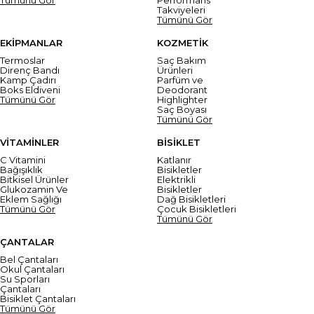
Takviyeleri
Tümünü Gör
EKİPMANLAR
KOZMETİK
Termoslar
Saç Bakım
Direnç Bandı
Ürünleri
Kamp Çadırı
Parfüm ve
Boks Eldiveni
Deodorant
Tümünü Gör
Highlighter
Saç Boyası
Tümünü Gör
VİTAMİNLER
BİSİKLET
C Vitamini
Katlanır
Bağışıklık
Bisikletler
Bitkisel Ürünler
Elektrikli
Glukozamin Ve
Bisikletler
Eklem Sağlığı
Dağ Bisikletleri
Tümünü Gör
Çocuk Bisikletleri
Tümünü Gör
ÇANTALAR
Bel Çantaları
Okul Çantaları
Su Sporları
Çantaları
Bisiklet Çantaları
Tümünü Gör