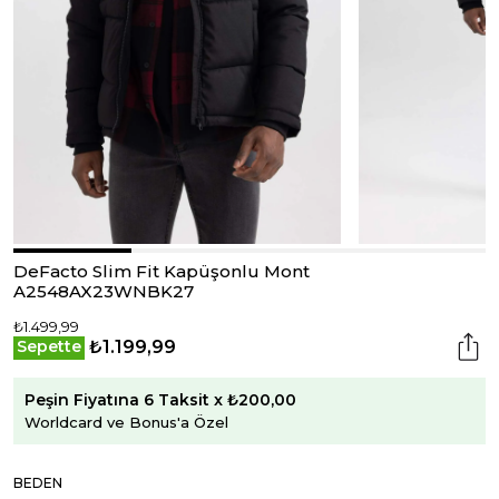
DeFacto Slim Fit Kapüşonlu Mont
A2548AX23WNBK27
₺1.499,99
₺1.199,99
Sepette
Peşin Fiyatına 6 Taksit x ₺200,00
Worldcard ve Bonus'a Özel
BEDEN