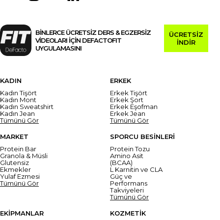
BİNLERCE ÜCRETSİZ DERS & EGZERSİZ
ÜCRETSİZ
VİDEOLARI İÇİN DEFACTOFIT
İNDİR
UYGULAMASINI
KADIN
ERKEK
Kadın Tişört
Erkek Tişört
Kadın Mont
Erkek Şort
Kadın Sweatshirt
Erkek Eşofman
Kadın Jean
Erkek Jean
Tümünü Gör
Tümünü Gör
MARKET
SPORCU BESİNLERİ
Protein Bar
Protein Tozu
Granola & Müsli
Amino Asit
Glutensiz
(BCAA)
Ekmekler
L Karnitin ve CLA
Yulaf Ezmesi
Güç ve
Tümünü Gör
Performans
Takviyeleri
Tümünü Gör
EKİPMANLAR
KOZMETİK