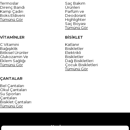
Termoslar
Saç Bakım
Direnç Bandı
Ürünleri
Kamp Çadırı
Parfüm ve
Boks Eldiveni
Deodorant
Tümünü Gör
Highlighter
Saç Boyası
Tümünü Gör
VİTAMİNLER
BİSİKLET
C Vitamini
Katlanır
Bağışıklık
Bisikletler
Bitkisel Ürünler
Elektrikli
Glukozamin Ve
Bisikletler
Eklem Sağlığı
Dağ Bisikletleri
Tümünü Gör
Çocuk Bisikletleri
Tümünü Gör
ÇANTALAR
Bel Çantaları
Okul Çantaları
Su Sporları
Çantaları
Bisiklet Çantaları
Tümünü Gör
Yardım