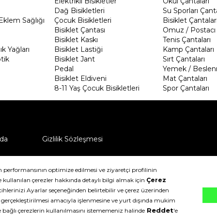
Elektrikli Bisikletler
Okul Çantaları
Dağ Bisikletleri
Su Sporları Çanta
Eklem Sağlığı
Çocuk Bisikletleri
Bisiklet Çantalar
Bisiklet Çantası
Omuz / Postacı 
Bisiklet Kaskı
Tenis Çantaları
k Yağları
Bisiklet Lastiği
Kamp Çantaları
tik
Bisiklet Jant
Sırt Çantaları
Pedal
Yemek / Beslen
Bisiklet Eldiveni
Mat Çantaları
8-11 Yaş Çocuk Bisikletleri
Spor Çantaları
da
Gizlilik Sözleşmesi
ü nasıl iade edebilirim?