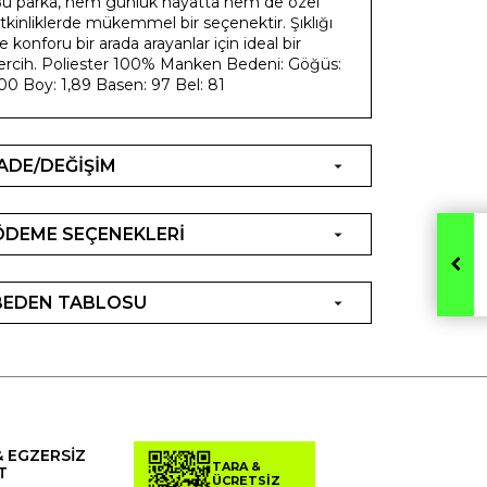
u parka, hem günlük hayatta hem de özel
tkinliklerde mükemmel bir seçenektir. Şıklığı
e konforu bir arada arayanlar için ideal bir
ercih. Poliester 100% Manken Bedeni: Göğüs:
00 Boy: 1,89 Basen: 97 Bel: 81
İADE/DEĞİŞİM
ÖDEME SEÇENEKLERİ
BEDEN TABLOSU
& EGZERSİZ
TARA &
T
ÜCRETSİZ