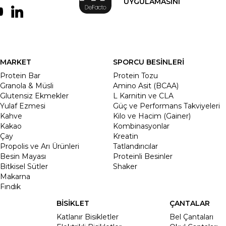
UYGULAMASINI
MARKET
SPORCU BESİNLERİ
Protein Bar
Protein Tozu
Granola & Müsli
Amino Asit (BCAA)
Glutensiz Ekmekler
L Karnitin ve CLA
Yulaf Ezmesi
Güç ve Performans Takviyeleri
Kahve
Kilo ve Hacim (Gainer)
Kakao
Kombinasyonlar
Çay
Kreatin
Propolis ve Arı Ürünleri
Tatlandırıcılar
Besin Mayası
Proteinli Besinler
Bitkisel Sütler
Shaker
Makarna
Fındık
BİSİKLET
ÇANTALAR
Katlanır Bisikletler
Bel Çantaları