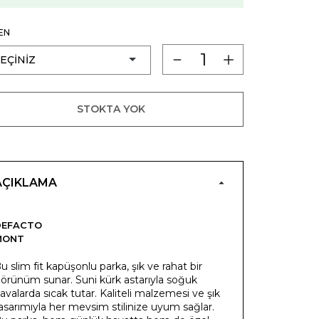
EN
STOKTA YOK
AÇIKLAMA
DEFACTO
MONT
u slim fit kapüşonlu parka, şık ve rahat bir
örünüm sunar. Suni kürk astarıyla soğuk
avalarda sıcak tutar. Kaliteli malzemesi ve şık
asarımıyla her mevsim stilinize uyum sağlar.