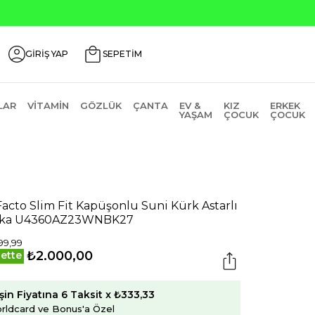
Seçili Ürünlerde ₺2000 Üzeri ₺200 İndirim Kodu: AGU
GİRİŞ YAP
SEPETİM
LAR
VITAMIN
GÖZLÜK
ÇANTA
EV &
KIZ
ERKEK
YAŞAM
ÇOCUK
ÇOCUK
acto Slim Fit Kapüşonlu Suni Kürk Astarlı
rka U4360AZ23WNBK27
99,99
₺2.000,00
ette
şin Fiyatına 6 Taksit x ₺333,33
rldcard ve Bonus'a Özel