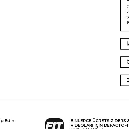
B
e
v
t
1
ip Edin
BİNLERCE ÜCRETSİZ DERS 
VİDEOLARI İÇİN DEFACTOFI