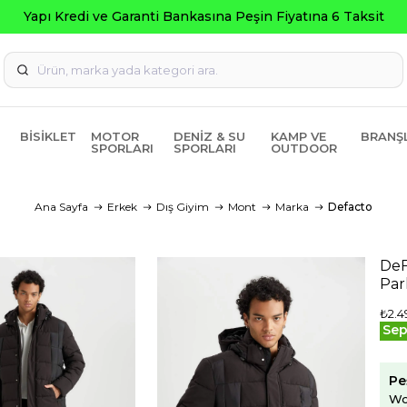
BISIKLET
MOTOR
DENIZ & SU
KAMP VE
BRANŞ
SPORLARI
SPORLARI
OUTDOOR
Ana Sayfa
Erkek
Dış Giyim
Mont
Marka
Defacto
DeF
Pa
₺2.4
Sep
Pe
Wo