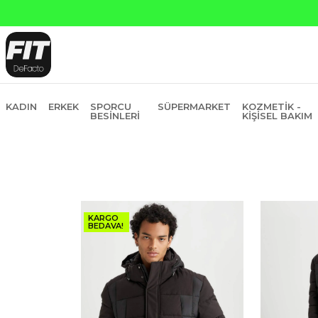
sit
KADIN
ERKEK
SPORCU
SÜPERMARKET
KOZMETIK -
BESINLERI
KIŞISEL BAKIM
KARGO
BEDAVA!