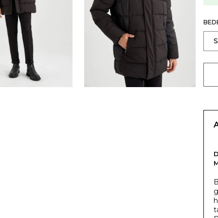
BED
B
g
h
t