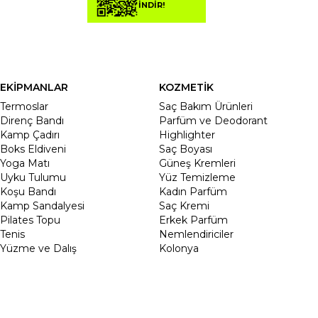
İNDİR!
EKİPMANLAR
KOZMETİK
Termoslar
Saç Bakım Ürünleri
Direnç Bandı
Parfüm ve Deodorant
Kamp Çadırı
Highlighter
Boks Eldiveni
Saç Boyası
Yoga Matı
Güneş Kremleri
Uyku Tulumu
Yüz Temizleme
Koşu Bandı
Kadın Parfüm
Kamp Sandalyesi
Saç Kremi
Pilates Topu
Erkek Parfüm
Tenis
Nemlendiriciler
Yüzme ve Dalış
Kolonya