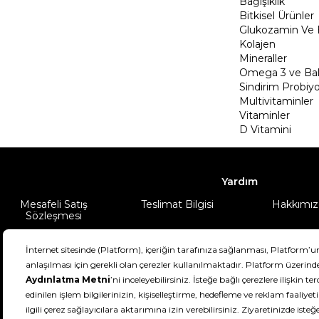
Bağışıklık
Bitkisel Ürünler
Glukozamin Ve 
Kolajen
Mineraller
Omega 3 ve Balı
Sindirim Probiyo
Multivitaminler
Vitaminler
D Vitamini
Yardım
Mesafeli Satış
Teslimat Bilgisi
Hakkımız
Sözleşmesi
Şartlar & Koşullar
Ürünüm