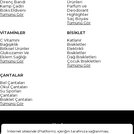
Direnç Bandı
Ürünleri
Kamp Çadırı
Parfüm ve
Boks Eldiveni
Deodorant
Tümünü Gör
Highlighter
Saç Boyası
Tümünü Gör
VİTAMİNLER
BİSİKLET
C Vitamini
Katlanır
Bağışıklık
Bisikletler
Bitkisel Ürünler
Elektrikli
Glukozamin Ve
Bisikletler
Eklem Sağlığı
Dağ Bisikletleri
Tümünü Gör
Çocuk Bisikletleri
Tümünü Gör
ÇANTALAR
Bel Çantaları
Okul Çantaları
Su Sporları
Çantaları
Bisiklet Çantaları
Tümünü Gör
Yardım