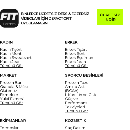
BİNLERCE ÜCRETSİZ DERS & EGZERSİZ
ÜCRETSİZ
VİDEOLARI İÇİN DEFACTOFIT
İNDİR
UYGULAMASINI
KADIN
ERKEK
Kadın Tişört
Erkek Tişört
Kadın Mont
Erkek Şort
Kadın Sweatshirt
Erkek Eşofman
Kadın Jean
Erkek Jean
Tümünü Gör
Tümünü Gör
MARKET
SPORCU BESİNLERİ
Protein Bar
Protein Tozu
Granola & Müsli
Amino Asit
Glutensiz
(BCAA)
Ekmekler
L Karnitin ve CLA
Yulaf Ezmesi
Güç ve
Tümünü Gör
Performans
Takviyeleri
Tümünü Gör
EKİPMANLAR
KOZMETİK
Termoslar
Saç Bakım