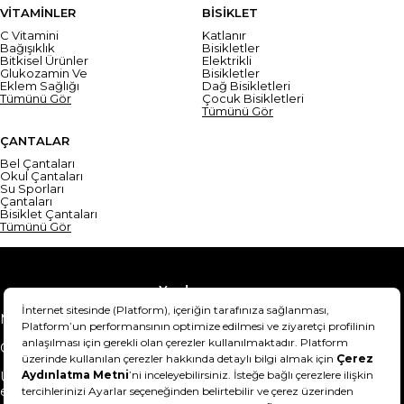
VİTAMİNLER
BİSİKLET
C Vitamini
Katlanır
Bağışıklık
Bisikletler
Bitkisel Ürünler
Elektrikli
Glukozamin Ve
Bisikletler
Eklem Sağlığı
Dağ Bisikletleri
Tümünü Gör
Çocuk Bisikletleri
Tümünü Gör
ÇANTALAR
Bel Çantaları
Okul Çantaları
Su Sporları
Çantaları
Bisiklet Çantaları
Tümünü Gör
Yardım
Mesafeli Satış Sözleşmesi
Teslimat Bilgisi
Gizlilik Sözleşmesi
Şartlar & Koşullar
Ürünümü nasıl iade
Hakkımızda
edebilirim?