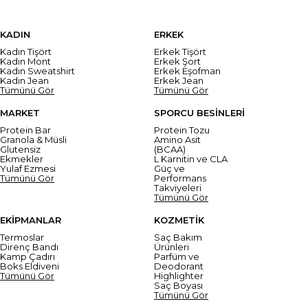
KADIN
ERKEK
Kadın Tişört
Erkek Tişört
Kadın Mont
Erkek Şort
Kadın Sweatshirt
Erkek Eşofman
Kadın Jean
Erkek Jean
Tümünü Gör
Tümünü Gör
MARKET
SPORCU BESİNLERİ
Protein Bar
Protein Tozu
Granola & Müsli
Amino Asit
Glutensiz
(BCAA)
Ekmekler
L Karnitin ve CLA
Yulaf Ezmesi
Güç ve
Tümünü Gör
Performans
Takviyeleri
Tümünü Gör
EKİPMANLAR
KOZMETİK
Termoslar
Saç Bakım
Direnç Bandı
Ürünleri
Kamp Çadırı
Parfüm ve
Boks Eldiveni
Deodorant
Tümünü Gör
Highlighter
Saç Boyası
Tümünü Gör