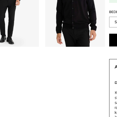
BED
K
s
s
r
k