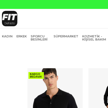
 ve Garanti Bankasına Peşin Fiyatına 6 Taksit
KADIN
ERKEK
SPORCU
SÜPERMARKET
KOZMETIK -
BESINLERI
KIŞISEL BAKIM
KARGO
BEDAVA!