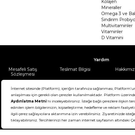
Kolajen
Mineraller
Omega 3 ve Balı
Sindirim Probiyo
Multivitaminler
Vitaminler
D Vitamini
Yardım
Mesafeli Satış
Teslimat Bilgisi
Hakkımız
Sözleşmesi
Şartlar & Koşullar
Ürünüm
DeFactoFIT ©️ 2022-2026. Tüm hakları sa
21
SEÇİNİZ