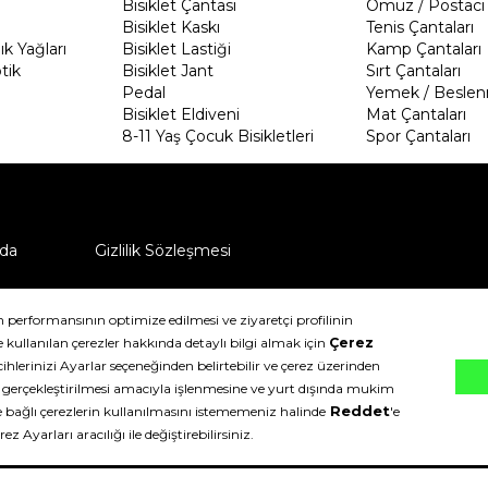
Bisiklet Çantası
Omuz / Postacı 
Bisiklet Kaskı
Tenis Çantaları
k Yağları
Bisiklet Lastiği
Kamp Çantaları
tik
Bisiklet Jant
Sırt Çantaları
Pedal
Yemek / Beslen
Bisiklet Eldiveni
Mat Çantaları
8-11 Yaş Çocuk Bisikletleri
Spor Çantaları
da
Gizlilik Sözleşmesi
ü nasıl iade edebilirim?
klıdır.