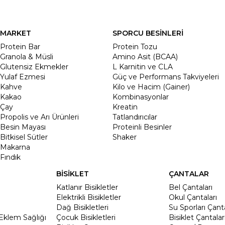
MARKET
SPORCU BESİNLERİ
Protein Bar
Protein Tozu
Granola & Müsli
Amino Asit (BCAA)
Glutensiz Ekmekler
L Karnitin ve CLA
Yulaf Ezmesi
Güç ve Performans Takviyeleri
Kahve
Kilo ve Hacim (Gainer)
Kakao
Kombinasyonlar
Çay
Kreatin
Propolis ve Arı Ürünleri
Tatlandırıcılar
Besin Mayası
Proteinli Besinler
Bitkisel Sütler
Shaker
Makarna
Fındık
BİSİKLET
ÇANTALAR
Katlanır Bisikletler
Bel Çantaları
Elektrikli Bisikletler
Okul Çantaları
Dağ Bisikletleri
Su Sporları Çanta
Eklem Sağlığı
Çocuk Bisikletleri
Bisiklet Çantalar