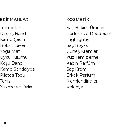
EKİPMANLAR
KOZMETİK
Termoslar
Saç Bakım Ürünleri
Direnç Bandı
Parfüm ve Deodorant
Kamp Çadırı
Highlighter
Boks Eldiveni
Saç Boyası
Yoga Matı
Güneş Kremleri
Uyku Tulumu
Yüz Temizleme
Koşu Bandı
Kadın Parfüm
Kamp Sandalyesi
Saç Kremi
Pilates Topu
Erkek Parfüm
Tenis
Nemlendiriciler
Yüzme ve Dalış
Kolonya
ları
ı