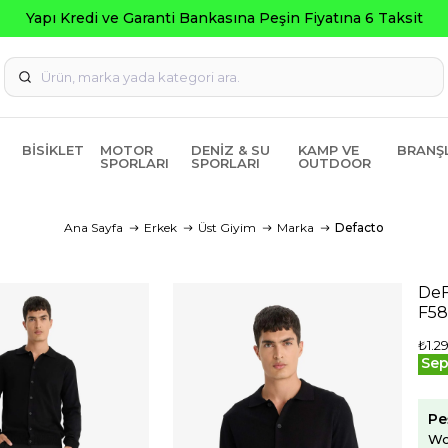
BISIKLET
MOTOR
DENIZ & SU
KAMP VE
BRANŞ
SPORLARI
SPORLARI
OUTDOOR
Ana Sayfa
Erkek
Üst Giyim
Marka
Defacto
DeF
F5
₺1.2
Sep
Pe
Wo