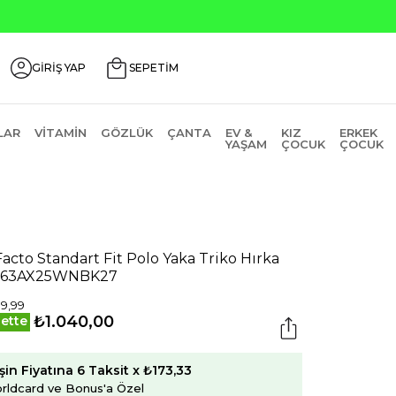
Seçili Ürünle
GİRİŞ YAP
SEPETİM
LAR
VITAMIN
GÖZLÜK
ÇANTA
EV &
KIZ
ERKEK
YAŞAM
ÇOCUK
ÇOCUK
acto Standart Fit Polo Yaka Triko Hırka
863AX25WNBK27
99,99
₺1.040,00
ette
şin Fiyatına 6 Taksit x ₺173,33
rldcard ve Bonus'a Özel