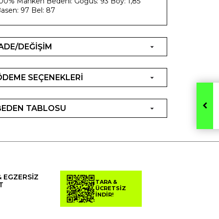
00% Manken Bedeni: Göğüs: 93 Boy: 1,85
asen: 97 Bel: 87
İADE/DEĞİŞİM
ÖDEME SEÇENEKLERİ
BEDEN TABLOSU
& EGZERSİZ
TARA &
T
ÜCRETSİZ
İNDİR!