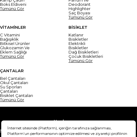
Boks Eldiveni
Deodorant
Tümünü Gör
Highlighter
Saç Boyası
Tümünü Gör
VİTAMİNLER
BİSİKLET
C Vitamini
Katlanır
Bağışıklık
Bisikletler
Bitkisel Ürünler
Elektrikli
Glukozamin Ve
Bisikletler
Eklem Sağlığı
Dağ Bisikletleri
Tümünü Gör
Çocuk Bisikletleri
Tümünü Gör
ÇANTALAR
Bel Çantaları
Okul Çantaları
Su Sporları
Çantaları
Bisiklet Çantaları
Tümünü Gör
Yardım
Mesafeli Satış Sözleşmesi
Teslimat Bilgisi