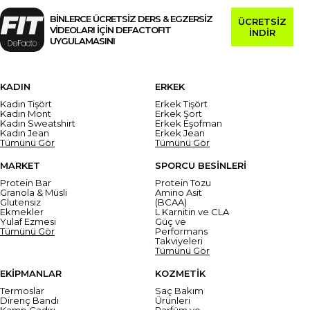
BİNLERCE ÜCRETSİZ DERS & EGZERSİZ
ÜCRETSİZ
VİDEOLARI İÇİN DEFACTOFIT
İNDİR
UYGULAMASINI
KADIN
ERKEK
Kadın Tişört
Erkek Tişört
Kadın Mont
Erkek Şort
Kadın Sweatshirt
Erkek Eşofman
Kadın Jean
Erkek Jean
Tümünü Gör
Tümünü Gör
MARKET
SPORCU BESİNLERİ
Protein Bar
Protein Tozu
Granola & Müsli
Amino Asit
Glutensiz
(BCAA)
Ekmekler
L Karnitin ve CLA
Yulaf Ezmesi
Güç ve
Tümünü Gör
Performans
Takviyeleri
Tümünü Gör
EKİPMANLAR
KOZMETİK
Termoslar
Saç Bakım
Direnç Bandı
Ürünleri
Kamp Çadırı
Parfüm ve