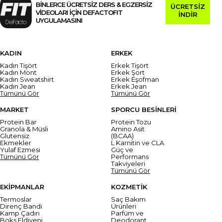
BİNLERCE ÜCRETSİZ DERS & EGZERSİZ
ÜCRETSİZ
VİDEOLARI İÇİN DEFACTOFIT
İNDİR
UYGULAMASINI
KADIN
ERKEK
Kadın Tişört
Erkek Tişört
Kadın Mont
Erkek Şort
Kadın Sweatshirt
Erkek Eşofman
Kadın Jean
Erkek Jean
Tümünü Gör
Tümünü Gör
MARKET
SPORCU BESİNLERİ
Protein Bar
Protein Tozu
Granola & Müsli
Amino Asit
Glutensiz
(BCAA)
Ekmekler
L Karnitin ve CLA
Yulaf Ezmesi
Güç ve
Tümünü Gör
Performans
Takviyeleri
Tümünü Gör
EKİPMANLAR
KOZMETİK
Termoslar
Saç Bakım
Direnç Bandı
Ürünleri
Kamp Çadırı
Parfüm ve
Boks Eldiveni
Deodorant