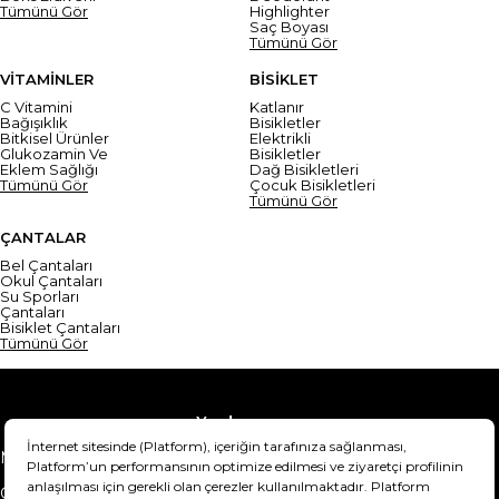
Tümünü Gör
Highlighter
Saç Boyası
Tümünü Gör
VİTAMİNLER
BİSİKLET
C Vitamini
Katlanır
Bağışıklık
Bisikletler
Bitkisel Ürünler
Elektrikli
Glukozamin Ve
Bisikletler
Eklem Sağlığı
Dağ Bisikletleri
Tümünü Gör
Çocuk Bisikletleri
Tümünü Gör
ÇANTALAR
Bel Çantaları
Okul Çantaları
Su Sporları
Çantaları
Bisiklet Çantaları
Tümünü Gör
Yardım
Mesafeli Satış Sözleşmesi
Teslimat Bilgisi
Gizlilik Sözleşmesi
Şartlar & Koşullar