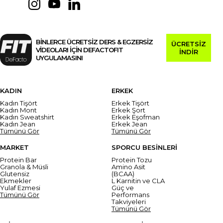
BİNLERCE ÜCRETSİZ DERS & EGZERSİZ
ÜCRETSİZ
VİDEOLARI İÇİN DEFACTOFIT
İNDİR
UYGULAMASINI
KADIN
ERKEK
Kadın Tişört
Erkek Tişört
Kadın Mont
Erkek Şort
Kadın Sweatshirt
Erkek Eşofman
Kadın Jean
Erkek Jean
Tümünü Gör
Tümünü Gör
MARKET
SPORCU BESİNLERİ
Protein Bar
Protein Tozu
Granola & Müsli
Amino Asit
Glutensiz
(BCAA)
Ekmekler
L Karnitin ve CLA
Yulaf Ezmesi
Güç ve
Tümünü Gör
Performans
Takviyeleri
Tümünü Gör