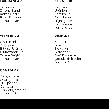
EKİPMANLAR
KOZMETİK
Termoslar
Saç Bakım
Direnç Bandı
Ürünleri
Kamp Çadırı
Parfüm ve
Boks Eldiveni
Deodorant
Tümünü Gör
Highlighter
Saç Boyası
Tümünü Gör
VİTAMİNLER
BİSİKLET
C Vitamini
Katlanır
Bağışıklık
Bisikletler
Bitkisel Ürünler
Elektrikli
Glukozamin Ve
Bisikletler
Eklem Sağlığı
Dağ Bisikletleri
Tümünü Gör
Çocuk Bisikletleri
Tümünü Gör
ÇANTALAR
Bel Çantaları
Okul Çantaları
Su Sporları
Çantaları
Bisiklet Çantaları
Tümünü Gör