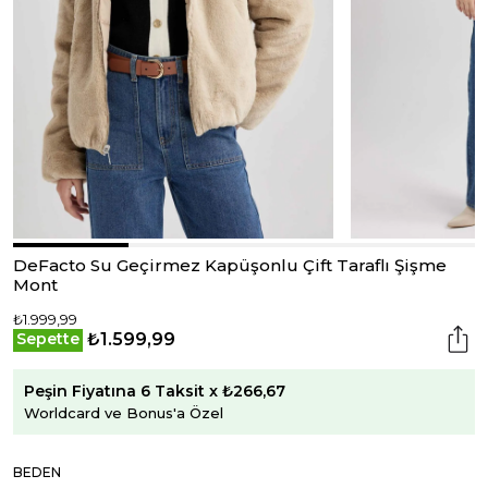
DeFacto Su Geçirmez Kapüşonlu Çift Taraflı Şişme
Mont
₺1.999,99
₺1.599,99
Sepette
Peşin Fiyatına 6 Taksit x ₺266,67
Worldcard ve Bonus'a Özel
BEDEN