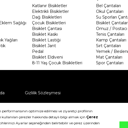
Katlanır Bisikletler
Bel Çantaları
Elektrikli Bisikletler
Okul Çantaları
Dağ Bisikletleri
Su Sporları Çanta
Eklem Sağlığı
Çocuk Bisikletleri
Bisiklet Çantalar
Bisiklet Çantası
Omuz / Postacı 
Bisiklet Kaskı
Tenis Çantaları
k Yağları
Bisiklet Lastiği
Kamp Çantaları
tik
Bisiklet Jant
Sırt Çantaları
Pedal
Yemek / Beslen
Bisiklet Eldiveni
Mat Çantaları
8-11 Yaş Çocuk Bisikletleri
Spor Çantaları
da
Gizlilik Sözleşmesi
ü nasıl iade edebilirim?