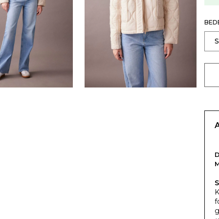
BED
S
K
f
g