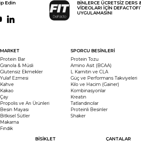
ip Edin
BİNLERCE ÜCRETSİZ DERS 
VİDEOLARI İÇİN DEFACTOFI
UYGULAMASINI
MARKET
SPORCU BESİNLERİ
Protein Bar
Protein Tozu
Granola & Müsli
Amino Asit (BCAA)
Glutensiz Ekmekler
L Karnitin ve CLA
Yulaf Ezmesi
Güç ve Performans Takviyeleri
Kahve
Kilo ve Hacim (Gainer)
Kakao
Kombinasyonlar
Çay
Kreatin
Propolis ve Arı Ürünleri
Tatlandırıcılar
Besin Mayası
Proteinli Besinler
Bitkisel Sütler
Shaker
Makarna
Fındık
BİSİKLET
ÇANTALAR