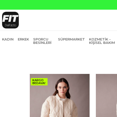
KADIN
ERKEK
SPORCU
SÜPERMARKET
KOZMETIK -
BESINLERI
KIŞISEL BAKIM
KARGO
BEDAVA!