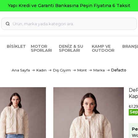
Seçili 
BISIKLET
MOTOR
DENIZ & SU
KAMP VE
BRANŞ
SPORLARI
SPORLARI
OUTDOOR
Ana Sayfa
Kadın
Dış Giyim
Mont
Marka
Defacto
DeF
Kap
₺1.2
Sep
Pe
Wo