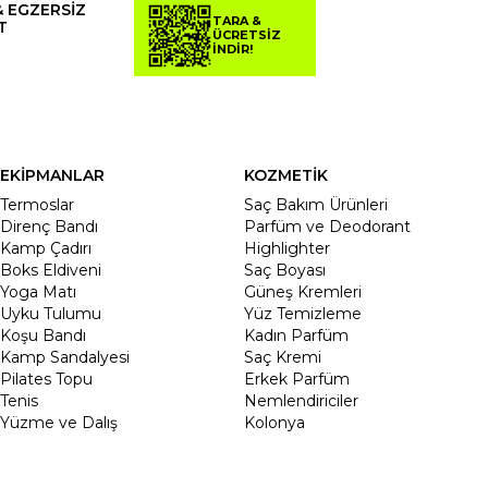
& EGZERSİZ
TARA &
T
ÜCRETSİZ
İNDİR!
EKİPMANLAR
KOZMETİK
Termoslar
Saç Bakım Ürünleri
Direnç Bandı
Parfüm ve Deodorant
Kamp Çadırı
Highlighter
Boks Eldiveni
Saç Boyası
Yoga Matı
Güneş Kremleri
Uyku Tulumu
Yüz Temizleme
Koşu Bandı
Kadın Parfüm
Kamp Sandalyesi
Saç Kremi
Pilates Topu
Erkek Parfüm
Tenis
Nemlendiriciler
Yüzme ve Dalış
Kolonya