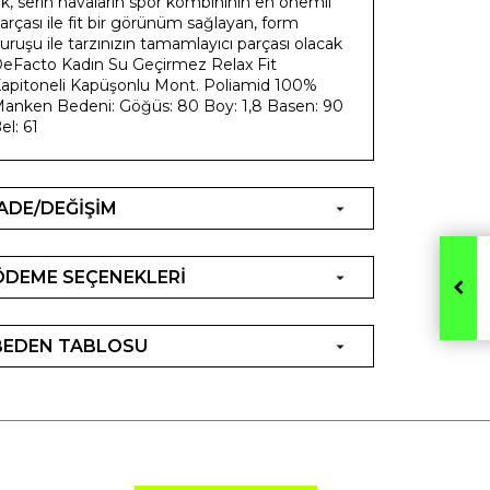
ık, serin havaların spor kombininin en önemli
arçası ile fit bir görünüm sağlayan, form
uruşu ile tarzınızın tamamlayıcı parçası olacak
eFacto Kadın Su Geçirmez Relax Fit
apitoneli Kapüşonlu Mont. Poliamid 100%
anken Bedeni: Göğüs: 80 Boy: 1,8 Basen: 90
el: 61
İADE/DEĞİŞİM
ÖDEME SEÇENEKLERİ
BEDEN TABLOSU