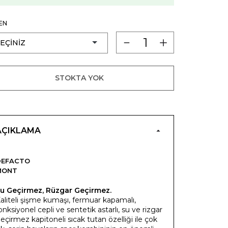
EN
STOKTA YOK
AÇIKLAMA
DEFACTO
MONT
u Geçirmez, Rüzgar Geçirmez.
aliteli şişme kumaşı, fermuar kapamalı,
onksiyonel cepli ve sentetik astarlı, su ve rizgar
eçirmez kapitoneli sıcak tutan özelliği ile çok