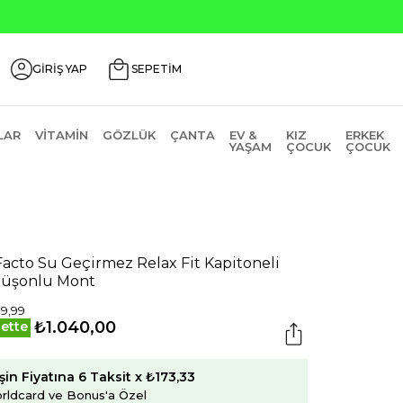
Ürünlerde ₺2000 Üzeri ₺200 İndirim Kodu: AGUSTOS200
GİRİŞ YAP
SEPETİM
LAR
VITAMIN
GÖZLÜK
ÇANTA
EV &
KIZ
ERKEK
YAŞAM
ÇOCUK
ÇOCUK
acto Su Geçirmez Relax Fit Kapitoneli
üşonlu Mont
99,99
₺1.040,00
ette
şin Fiyatına 6 Taksit x ₺173,33
rldcard ve Bonus'a Özel