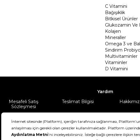
C Vitamini
Bağışıklık
Bitkisel Ürünler
Glukozamin Ve 
Kolajen
Mineraller
Omega 3 ve Balı
Sindirim Probiyo
Multivitaminler
Vitaminler
D Vitamini
Yardım
Mesafeli Satış
Teslimat Bilgisi
Hakkımız
Sözleşmesi
Şartlar & Koşullar
Ürünüm