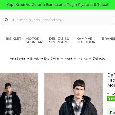
BISIKLET
MOTOR
DENIZ & SU
KAMP VE
BRANŞ
SPORLARI
SPORLARI
OUTDOOR
Ana Sayfa
Erkek
Dış Giyim
Mont
Marka
Defacto
DeF
Kap
Mo
₺2.4
Sep
Pe