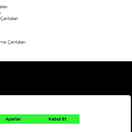
ları
ı
Çantaları
me Çantaları