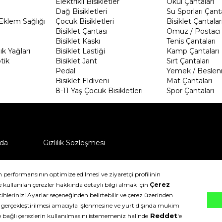
Elektrikli Bisikletler
Okul Çantaları
Dağ Bisikletleri
Su Sporları Çanta
Eklem Sağlığı
Çocuk Bisikletleri
Bisiklet Çantalar
Bisiklet Çantası
Omuz / Postacı 
Bisiklet Kaskı
Tenis Çantaları
k Yağları
Bisiklet Lastiği
Kamp Çantaları
tik
Bisiklet Jant
Sırt Çantaları
Pedal
Yemek / Beslen
Bisiklet Eldiveni
Mat Çantaları
8-11 Yaş Çocuk Bisikletleri
Spor Çantaları
da
Gizlilik Sözleşmesi
ü nasıl iade edebilirim?