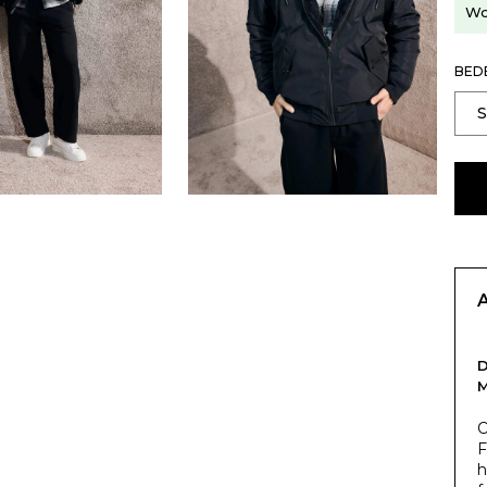
Wo
BED
O
F
h