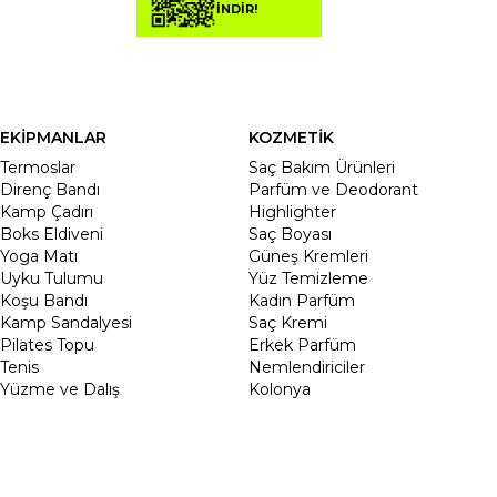
İNDİR!
EKİPMANLAR
KOZMETİK
Termoslar
Saç Bakım Ürünleri
Direnç Bandı
Parfüm ve Deodorant
Kamp Çadırı
Highlighter
Boks Eldiveni
Saç Boyası
Yoga Matı
Güneş Kremleri
Uyku Tulumu
Yüz Temizleme
Koşu Bandı
Kadın Parfüm
Kamp Sandalyesi
Saç Kremi
Pilates Topu
Erkek Parfüm
Tenis
Nemlendiriciler
Yüzme ve Dalış
Kolonya