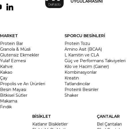
UYGULAMASINI
MARKET
SPORCU BESİNLERİ
Protein Bar
Protein Tozu
Granola & Müsli
Amino Asit (BCAA)
Glutensiz Ekmekler
L Karnitin ve CLA
Yulaf Ezmesi
Güç ve Performans Takviyeleri
Kahve
Kilo ve Hacim (Gainer)
Kakao
Kombinasyonlar
Çay
Kreatin
Propolis ve Arı Ürünleri
Tatlandırıcılar
Besin Mayası
Proteinli Besinler
Bitkisel Sütler
Shaker
Makarna
Fındık
BİSİKLET
ÇANTALAR
Katlanır Bisikletler
Bel Çantaları