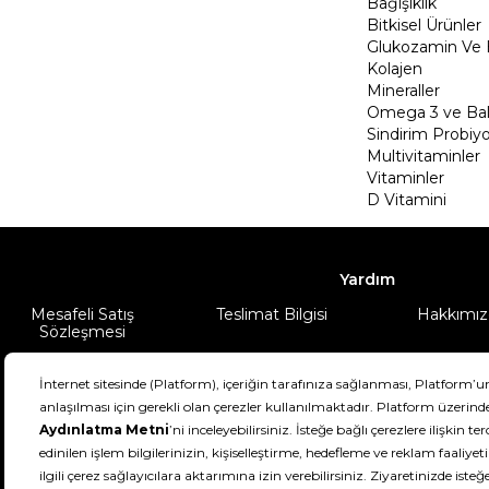
Bağışıklık
Bitkisel Ürünler
Glukozamin Ve 
Kolajen
Mineraller
Omega 3 ve Balı
Sindirim Probiyo
Multivitaminler
Vitaminler
D Vitamini
Yardım
Mesafeli Satış
Teslimat Bilgisi
Hakkımız
Sözleşmesi
Şartlar & Koşullar
Ürünüm