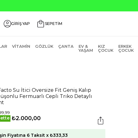
Seçili Ürünlerde ₺2000 Üzeri ₺2
GİRİŞ YAP
SEPETİM
LAR
VITAMIN
GÖZLÜK
ÇANTA
EV &
KIZ
ERKEK
YAŞAM
ÇOCUK
ÇOCUK
acto Su İtici Oversize Fit Geniş Kalıp
üşonlu Fermuarlı Cepli Triko Detaylı
nt
99,99
₺2.000,00
ette
şin Fiyatına 6 Taksit x ₺333,33