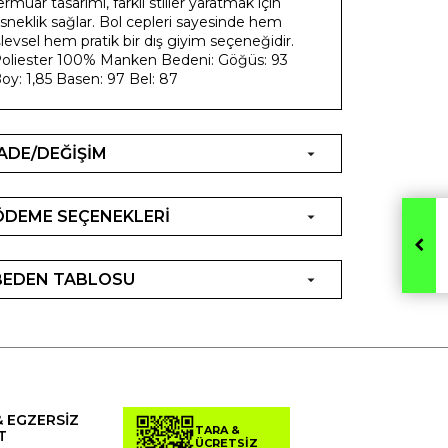
ermuar tasarımı, farklı stiller yaratmak için
sneklik sağlar. Bol cepleri sayesinde hem
şlevsel hem pratik bir dış giyim seçeneğidir.
oliester 100% Manken Bedeni: Göğüs: 93
oy: 1,85 Basen: 97 Bel: 87
İADE/DEĞİŞİM
ÖDEME SEÇENEKLERİ
BEDEN TABLOSU
& EGZERSİZ
TARA &
T
ÜCRETSİZ