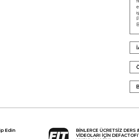
f
e
i
P
B
ip Edin
BİNLERCE ÜCRETSİZ DERS 
VİDEOLARI İÇİN DEFACTOFI