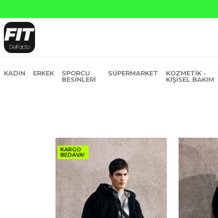
na Peşin Fiyatına 6 Taksit
KADIN
ERKEK
SPORCU
SÜPERMARKET
KOZMETIK -
BESINLERI
KIŞISEL BAKIM
KARGO
BEDAVA!