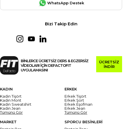
WhatsApp Destek
Bizi Takip Edin
BİNLERCE ÜCRETSİZ DERS & EGZERSİZ
ÜCRETSİZ
VİDEOLARI İÇİN DEFACTOFIT
İNDİR
UYGULAMASINI
KADIN
ERKEK
Kadın Tişört
Erkek Tişört
Kadın Mont
Erkek Şort
Kadın Sweatshirt
Erkek Eşofman
Kadın Jean
Erkek Jean
Tümünü Gör
Tümünü Gör
MARKET
SPORCU BESİNLERİ
Protein Bar
Protein Tozu