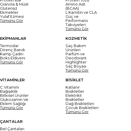
Granola & Müsli
Amino Asit
Glutensiz
(BCAA)
Ekmekler
L Karnitin ve CLA
Yulaf Ezmesi
Güç ve
Tümünü Gör
Performans
Takviyeleri
Tümünü Gör
EKİPMANLAR
KOZMETİK
Termoslar
Saç Bakım
Direnç Bandı
Ürünleri
Kamp Çadırı
Parfüm ve
Boks Eldiveni
Deodorant
Tümünü Gör
Highlighter
Saç Boyası
Tümünü Gör
VİTAMİNLER
BİSİKLET
C Vitamini
Katlanır
Bağışıklık
Bisikletler
Bitkisel Ürünler
Elektrikli
Glukozamin Ve
Bisikletler
Eklem Sağlığı
Dağ Bisikletleri
Tümünü Gör
Çocuk Bisikletleri
Tümünü Gör
ÇANTALAR
Bel Çantaları