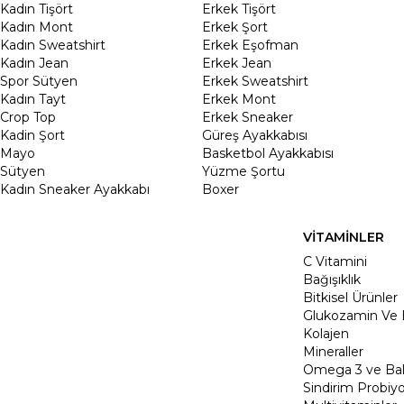
Kadın Tişört
Erkek Tişört
Kadın Mont
Erkek Şort
Kadın Sweatshirt
Erkek Eşofman
Kadın Jean
Erkek Jean
Spor Sütyen
Erkek Sweatshirt
Kadın Tayt
Erkek Mont
Crop Top
Erkek Sneaker
Kadin Şort
Güreş Ayakkabısı
Mayo
Basketbol Ayakkabısı
Sütyen
Yüzme Şortu
Kadın Sneaker Ayakkabı
Boxer
VİTAMİNLER
C Vitamini
Bağışıklık
Bitkisel Ürünler
Glukozamin Ve 
Kolajen
Mineraller
Omega 3 ve Balı
Sindirim Probiyo