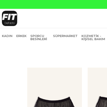
Yapı Kredi ve 
KADIN
ERKEK
SPORCU
SÜPERMARKET
KOZMETIK -
BESINLERI
KIŞISEL BAKIM