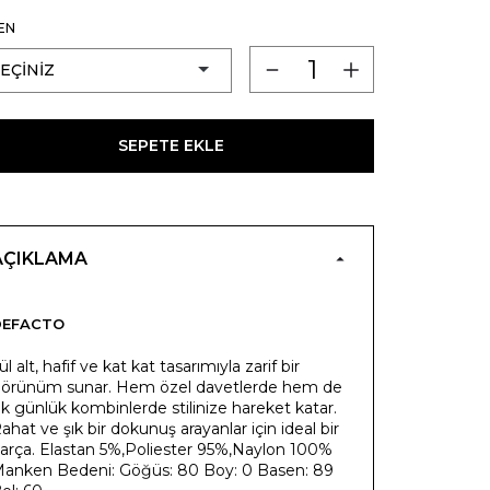
EN
SEPETE EKLE
AÇIKLAMA
DEFACTO
ül alt, hafif ve kat kat tasarımıyla zarif bir
örünüm sunar. Hem özel davetlerde hem de
ık günlük kombinlerde stilinize hareket katar.
ahat ve şık bir dokunuş arayanlar için ideal bir
arça. Elastan 5%,Poliester 95%,Naylon 100%
anken Bedeni: Göğüs: 80 Boy: 0 Basen: 89