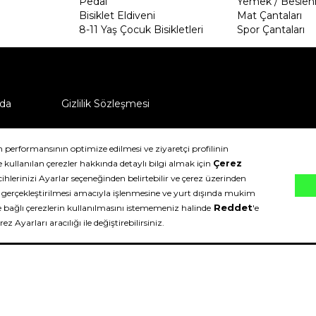
Pedal
Yemek / Beslen
Bisiklet Eldiveni
Mat Çantaları
8-11 Yaş Çocuk Bisikletleri
Spor Çantaları
da
Gizlilik Sözleşmesi
ü nasıl iade edebilirim?
klıdır.