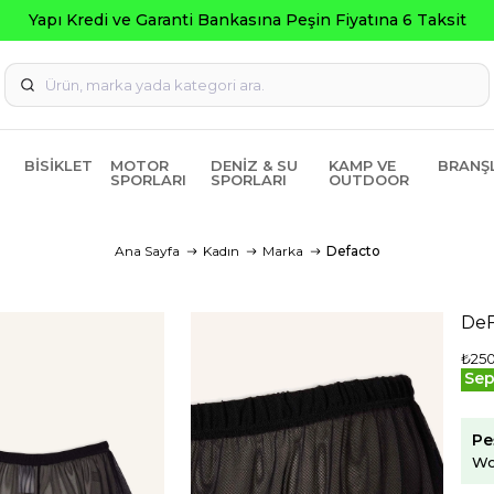
Garanti Bankasına Peşin Fiyatına 6 Taksit
BISIKLET
MOTOR
DENIZ & SU
KAMP VE
BRANŞ
SPORLARI
SPORLARI
OUTDOOR
Ana Sayfa
Kadın
Marka
Defacto
DeF
₺25
Sep
Pe
Wo