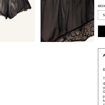
BED
T
g
ş
R
p
M