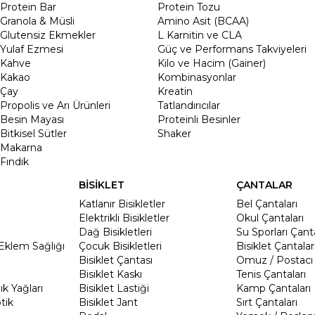
Protein Bar
Protein Tozu
Granola & Müsli
Amino Asit (BCAA)
Glutensiz Ekmekler
L Karnitin ve CLA
Yulaf Ezmesi
Güç ve Performans Takviyeleri
Kahve
Kilo ve Hacim (Gainer)
Kakao
Kombinasyonlar
Çay
Kreatin
Propolis ve Arı Ürünleri
Tatlandırıcılar
Besin Mayası
Proteinli Besinler
Bitkisel Sütler
Shaker
Makarna
Fındık
BİSİKLET
ÇANTALAR
Katlanır Bisikletler
Bel Çantaları
Elektrikli Bisikletler
Okul Çantaları
Dağ Bisikletleri
Su Sporları Çanta
Eklem Sağlığı
Çocuk Bisikletleri
Bisiklet Çantalar
Bisiklet Çantası
Omuz / Postacı 
Bisiklet Kaskı
Tenis Çantaları
k Yağları
Bisiklet Lastiği
Kamp Çantaları
tik
Bisiklet Jant
Sırt Çantaları