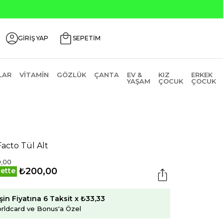
GİRİŞ YAP
SEPETİM
LAR
VITAMIN
GÖZLÜK
ÇANTA
EV &
KIZ
ERKEK
YAŞAM
ÇOCUK
ÇOCUK
acto Tül Alt
0,00
₺200,00
ette
şin Fiyatına 6 Taksit x ₺33,33
rldcard ve Bonus'a Özel