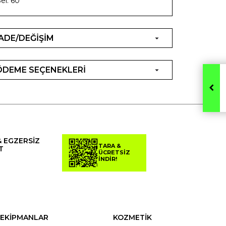
el: 60
İADE/DEĞİŞİM
ÖDEME SEÇENEKLERİ
& EGZERSİZ
TARA &
T
ÜCRETSİZ
İNDİR!
EKİPMANLAR
KOZMETİK