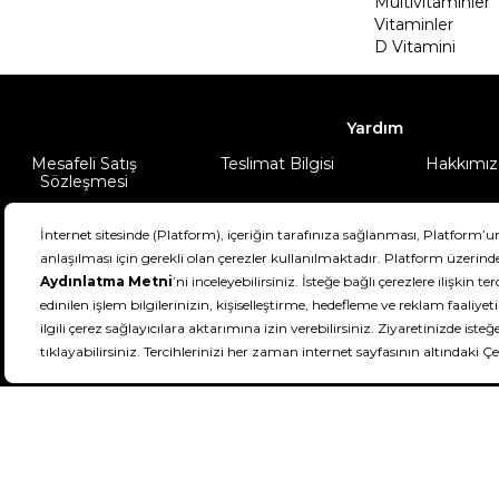
Multivitaminler
Vitaminler
D Vitamini
Yardım
Mesafeli Satış
Teslimat Bilgisi
Hakkımız
Sözleşmesi
Şartlar & Koşullar
Ürünüm
DeFactoFIT ©️ 2022-2026. Tüm hakları sa
11
SEÇİNİZ