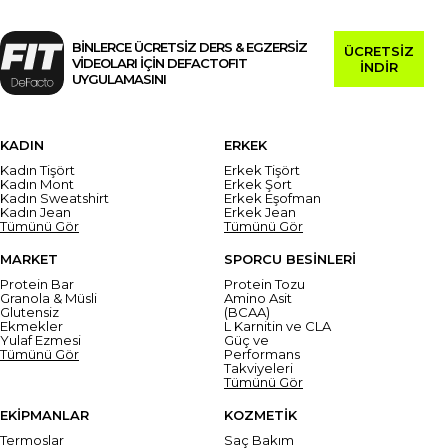
BİNLERCE ÜCRETSİZ DERS & EGZERSİZ
ÜCRETSİZ
VİDEOLARI İÇİN DEFACTOFIT
İNDİR
UYGULAMASINI
KADIN
ERKEK
Kadın Tişört
Erkek Tişört
Kadın Mont
Erkek Şort
Kadın Sweatshirt
Erkek Eşofman
Kadın Jean
Erkek Jean
Tümünü Gör
Tümünü Gör
MARKET
SPORCU BESİNLERİ
Protein Bar
Protein Tozu
Granola & Müsli
Amino Asit
Glutensiz
(BCAA)
Ekmekler
L Karnitin ve CLA
Yulaf Ezmesi
Güç ve
Tümünü Gör
Performans
Takviyeleri
Tümünü Gör
EKİPMANLAR
KOZMETİK
Termoslar
Saç Bakım