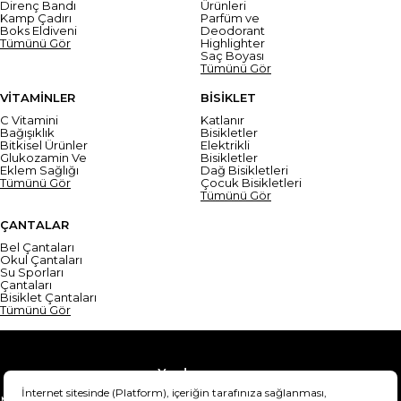
Direnç Bandı
Ürünleri
Kamp Çadırı
Parfüm ve
Boks Eldiveni
Deodorant
Tümünü Gör
Highlighter
Saç Boyası
Tümünü Gör
VİTAMİNLER
BİSİKLET
C Vitamini
Katlanır
Bağışıklık
Bisikletler
Bitkisel Ürünler
Elektrikli
Glukozamin Ve
Bisikletler
Eklem Sağlığı
Dağ Bisikletleri
Tümünü Gör
Çocuk Bisikletleri
Tümünü Gör
ÇANTALAR
Bel Çantaları
Okul Çantaları
Su Sporları
Çantaları
Bisiklet Çantaları
Tümünü Gör
Yardım