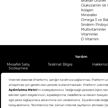
Bitkisel Ürünler
Glukozamin Ve 
Kolajen
Mineraller
Omega 3 ve Balı
Sindirim Probiyo
Multivitaminler
Vitaminler
D Vitamini
Yardım
Mesafeli Satış
Teslimat Bilgisi
Hakkımız
Sözleşmesi
Şartlar & Koşullar
Ürünüm
DeFactoFIT ©️ 2022-2026. Tüm hakları sa