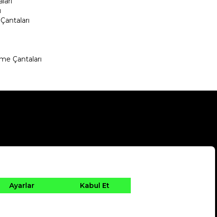
ları
ı
Çantaları
me Çantaları