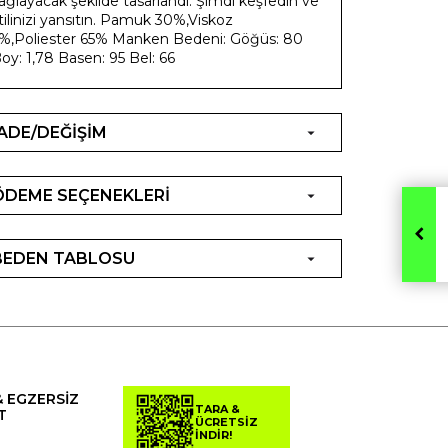
ağlayacak şekilde tasarlandı. Şimdi keşfedin ve
tilinizi yansıtın. Pamuk 30%,Viskoz
%,Poliester 65% Manken Bedeni: Göğüs: 80
oy: 1,78 Basen: 95 Bel: 66
İADE/DEĞİŞİM
ÖDEME SEÇENEKLERİ
BEDEN TABLOSU
& EGZERSİZ
TARA &
T
ÜCRETSİZ
İNDİR!