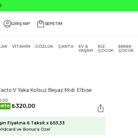
0
GİRİŞ YAP
SEPETİM
LAR
VITAMIN
GÖZLÜK
ÇANTA
EV &
KIZ
ERKEK
YAŞAM
ÇOCUK
ÇOCUK
acto V Yaka Kolsuz Beyaz Midi Elbise
0,00
₺320,00
ette
şin Fiyatına 6 Taksit x ₺53,33
rldcard ve Bonus'a Özel