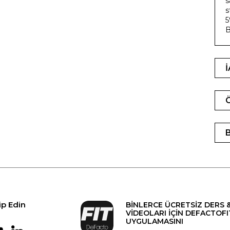
s
s
5
B
ip Edin
BİNLERCE ÜCRETSİZ DERS 
VİDEOLARI İÇİN DEFACTOFI
UYGULAMASINI