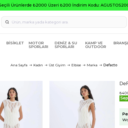
Seçili Ürünlerde ₺2000 Üzeri ₺200 İndirim Kodu: AGUSTOS20
BISIKLET
MOTOR
DENIZ & SU
KAMP VE
BRANŞ
SPORLARI
SPORLARI
OUTDOOR
Ana Sayfa
Kadın
Üst Giyim
Elbise
Marka
Defacto
DeF
₺40
Sep
Pe
Wo