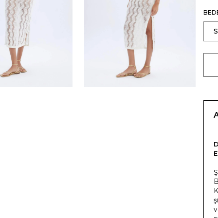
BED
E
Ş
B
K
ş
v