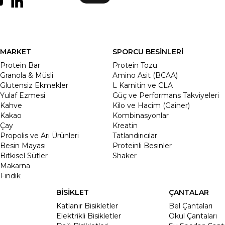
MARKET
SPORCU BESİNLERİ
Protein Bar
Protein Tozu
Granola & Müsli
Amino Asit (BCAA)
Glutensiz Ekmekler
L Karnitin ve CLA
Yulaf Ezmesi
Güç ve Performans Takviyeleri
Kahve
Kilo ve Hacim (Gainer)
Kakao
Kombinasyonlar
Çay
Kreatin
Propolis ve Arı Ürünleri
Tatlandırıcılar
Besin Mayası
Proteinli Besinler
Bitkisel Sütler
Shaker
Makarna
Fındık
BİSİKLET
ÇANTALAR
Katlanır Bisikletler
Bel Çantaları
Elektrikli Bisikletler
Okul Çantaları