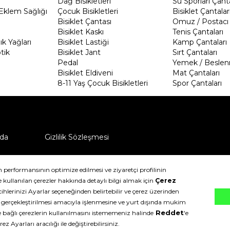
Dağ Bisikletleri
Su Sporları Çanta
Eklem Sağlığı
Çocuk Bisikletleri
Bisiklet Çantalar
Bisiklet Çantası
Omuz / Postacı 
Bisiklet Kaskı
Tenis Çantaları
k Yağları
Bisiklet Lastiği
Kamp Çantaları
tik
Bisiklet Jant
Sırt Çantaları
Pedal
Yemek / Beslen
Bisiklet Eldiveni
Mat Çantaları
8-11 Yaş Çocuk Bisikletleri
Spor Çantaları
da
Gizlilik Sözleşmesi
ü nasıl iade edebilirim?
klıdır.