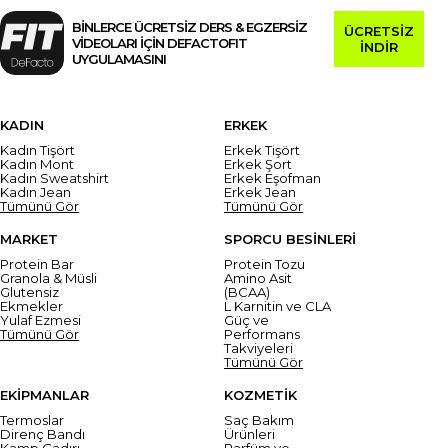
BİNLERCE ÜCRETSİZ DERS & EGZERSİZ
ÜCRETSİZ
VİDEOLARI İÇİN DEFACTOFIT
İNDİR
UYGULAMASINI
KADIN
ERKEK
Kadın Tişört
Erkek Tişört
Kadın Mont
Erkek Şort
Kadın Sweatshirt
Erkek Eşofman
Kadın Jean
Erkek Jean
Tümünü Gör
Tümünü Gör
MARKET
SPORCU BESİNLERİ
Protein Bar
Protein Tozu
Granola & Müsli
Amino Asit
Glutensiz
(BCAA)
Ekmekler
L Karnitin ve CLA
Yulaf Ezmesi
Güç ve
Tümünü Gör
Performans
Takviyeleri
Tümünü Gör
EKİPMANLAR
KOZMETİK
Termoslar
Saç Bakım
Direnç Bandı
Ürünleri
Kamp Çadırı
Parfüm ve