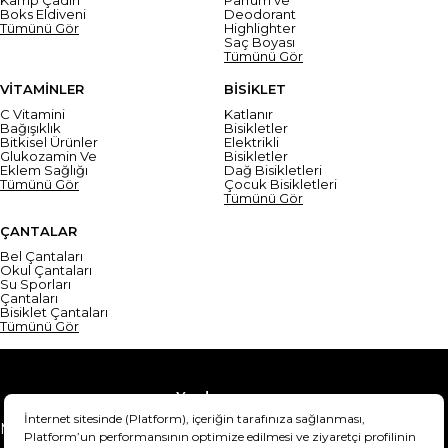
Boks Eldiveni
Deodorant
Tümünü Gör
Highlighter
Saç Boyası
Tümünü Gör
VİTAMİNLER
BİSİKLET
C Vitamini
Katlanır
Bağışıklık
Bisikletler
Bitkisel Ürünler
Elektrikli
Glukozamin Ve
Bisikletler
Eklem Sağlığı
Dağ Bisikletleri
Tümünü Gör
Çocuk Bisikletleri
Tümünü Gör
ÇANTALAR
Bel Çantaları
Okul Çantaları
Su Sporları
Çantaları
Bisiklet Çantaları
Tümünü Gör
Yardım
Mesafeli Satış Sözleşmesi
Teslimat Bilgisi