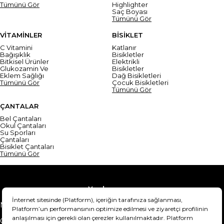
Tümünü Gör
Highlighter
Saç Boyası
Tümünü Gör
VİTAMİNLER
BİSİKLET
C Vitamini
Katlanır
Bağışıklık
Bisikletler
Bitkisel Ürünler
Elektrikli
Glukozamin Ve
Bisikletler
Eklem Sağlığı
Dağ Bisikletleri
Tümünü Gör
Çocuk Bisikletleri
Tümünü Gör
ÇANTALAR
Bel Çantaları
Okul Çantaları
Su Sporları
Çantaları
Bisiklet Çantaları
Tümünü Gör
Yardım
Mesafeli Satış Sözleşmesi
Teslimat Bilgisi
Gizlilik Sözleşmesi
Şartlar & Koşullar