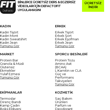
BİNLERCE ÜCRETSİZ DERS & EGZERSİZ
ÜCRETSİZ
VİDEOLARI İÇİN DEFACTOFIT
İNDİR
UYGULAMASINI
KADIN
ERKEK
Kadın Tişört
Erkek Tişört
Kadın Mont
Erkek Şort
Kadın Sweatshirt
Erkek Eşofman
Kadın Jean
Erkek Jean
Tümünü Gör
Tümünü Gör
MARKET
SPORCU BESİNLERİ
Protein Bar
Protein Tozu
Granola & Müsli
Amino Asit
Glutensiz
(BCAA)
Ekmekler
L Karnitin ve CLA
Yulaf Ezmesi
Güç ve
Tümünü Gör
Performans
Takviyeleri
Tümünü Gör
EKİPMANLAR
KOZMETİK
Termoslar
Saç Bakım
Direnç Bandı
Ürünleri
Kamp Çadırı
Parfüm ve
Boks Eldiveni
Deodorant