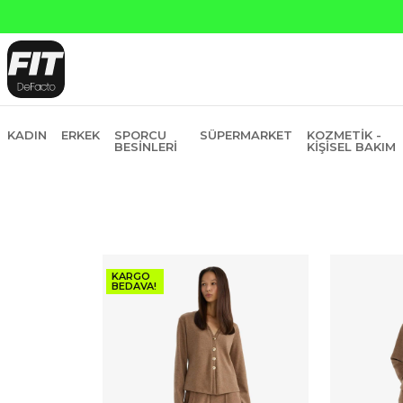
Ya
KADIN
ERKEK
SPORCU
SÜPERMARKET
KOZMETIK -
BESINLERI
KIŞISEL BAKIM
KARGO
BEDAVA!