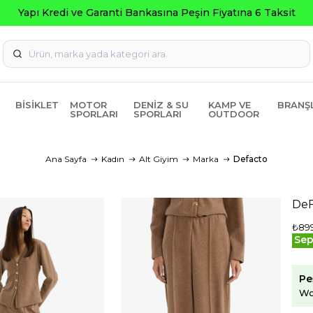
pı Kredi ve Garanti Bankasına Peşin Fiyatına 6 Taksit
BISIKLET
MOTOR
DENIZ & SU
KAMP VE
BRANŞ
SPORLARI
SPORLARI
OUTDOOR
Ana Sayfa
Kadın
Alt Giyim
Marka
Defacto
DeF
₺89
Sep
Pe
Wo