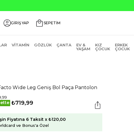
GİRİŞ YAP
SEPETİM
LAR
VITAMIN
GÖZLÜK
ÇANTA
EV &
KIZ
ERKEK
YAŞAM
ÇOCUK
ÇOCUK
acto Wide Leg Geniş Bol Paça Pantolon
9,99
₺719,99
ette
şin Fiyatına 6 Taksit x ₺120,00
rldcard ve Bonus'a Özel