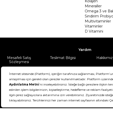
Kolajen
Mineraller
Omega 3 ve Balı
Sindirim Probiyo
Multivitaminler
Vitaminler
D Vitamini
Yardım
Mesafeli Satış
Teslimat Bilgisi
Hakkımız
Sözleşmesi
Şartlar & Koşullar
Ürünüm
DeFactoFIT ©️ 2022-2026. Tüm hakları sa
21
SEÇİNİZ