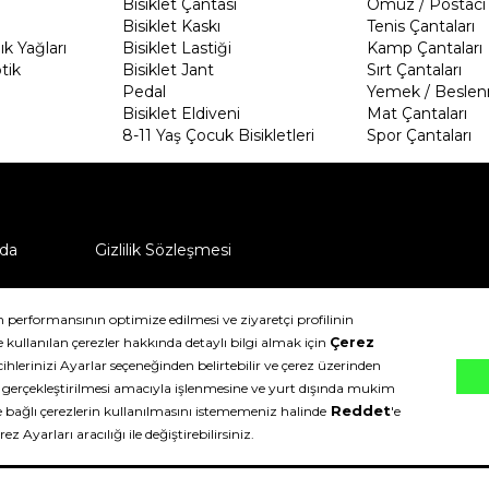
Bisiklet Çantası
Omuz / Postacı 
Bisiklet Kaskı
Tenis Çantaları
k Yağları
Bisiklet Lastiği
Kamp Çantaları
tik
Bisiklet Jant
Sırt Çantaları
Pedal
Yemek / Beslen
Bisiklet Eldiveni
Mat Çantaları
8-11 Yaş Çocuk Bisikletleri
Spor Çantaları
da
Gizlilik Sözleşmesi
ü nasıl iade edebilirim?
klıdır.