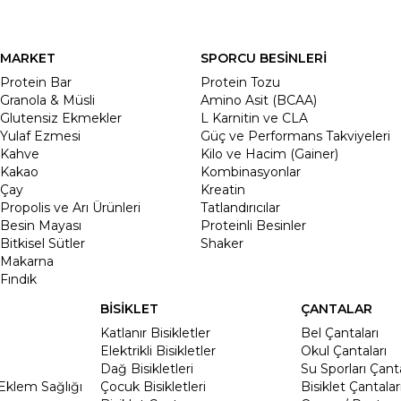
MARKET
SPORCU BESİNLERİ
Protein Bar
Protein Tozu
Granola & Müsli
Amino Asit (BCAA)
Glutensiz Ekmekler
L Karnitin ve CLA
Yulaf Ezmesi
Güç ve Performans Takviyeleri
Kahve
Kilo ve Hacim (Gainer)
Kakao
Kombinasyonlar
Çay
Kreatin
Propolis ve Arı Ürünleri
Tatlandırıcılar
Besin Mayası
Proteinli Besinler
Bitkisel Sütler
Shaker
Makarna
Fındık
BİSİKLET
ÇANTALAR
Katlanır Bisikletler
Bel Çantaları
Elektrikli Bisikletler
Okul Çantaları
Dağ Bisikletleri
Su Sporları Çanta
Eklem Sağlığı
Çocuk Bisikletleri
Bisiklet Çantalar