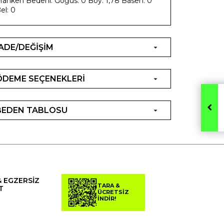
anken Bedeni: Göğüs: 0 Boy: 1,78 Basen: 0
el: 0
İADE/DEĞİŞİM
ÖDEME SEÇENEKLERİ
BEDEN TABLOSU
& EGZERSİZ
TARA &
T
ÜCRETSİZ
İNDİR!