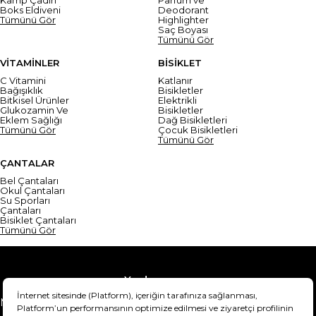
Boks Eldiveni
Deodorant
Tümünü Gör
Highlighter
Saç Boyası
Tümünü Gör
VİTAMİNLER
BİSİKLET
C Vitamini
Katlanır
Bağışıklık
Bisikletler
Bitkisel Ürünler
Elektrikli
Glukozamin Ve
Bisikletler
Eklem Sağlığı
Dağ Bisikletleri
Tümünü Gör
Çocuk Bisikletleri
Tümünü Gör
ÇANTALAR
Bel Çantaları
Okul Çantaları
Su Sporları
Çantaları
Bisiklet Çantaları
Tümünü Gör
Yardım
Mesafeli Satış Sözleşmesi
Teslimat Bilgisi