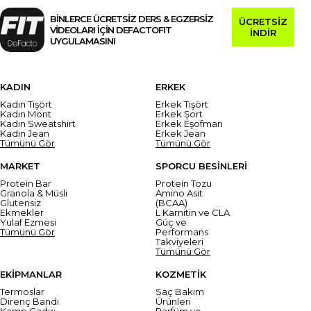
BİNLERCE ÜCRETSİZ DERS & EGZERSİZ
ÜCRETSİZ
VİDEOLARI İÇİN DEFACTOFIT
İNDİR
UYGULAMASINI
KADIN
ERKEK
Kadın Tişört
Erkek Tişört
Kadın Mont
Erkek Şort
Kadın Sweatshirt
Erkek Eşofman
Kadın Jean
Erkek Jean
Tümünü Gör
Tümünü Gör
MARKET
SPORCU BESİNLERİ
Protein Bar
Protein Tozu
Granola & Müsli
Amino Asit
Glutensiz
(BCAA)
Ekmekler
L Karnitin ve CLA
Yulaf Ezmesi
Güç ve
Tümünü Gör
Performans
Takviyeleri
Tümünü Gör
EKİPMANLAR
KOZMETİK
Termoslar
Saç Bakım
Direnç Bandı
Ürünleri
Kamp Çadırı
Parfüm ve