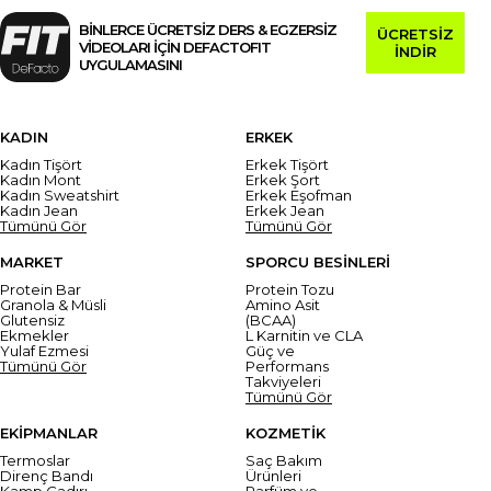
BİNLERCE ÜCRETSİZ DERS & EGZERSİZ
ÜCRETSİZ
VİDEOLARI İÇİN DEFACTOFIT
İNDİR
UYGULAMASINI
KADIN
ERKEK
Kadın Tişört
Erkek Tişört
Kadın Mont
Erkek Şort
Kadın Sweatshirt
Erkek Eşofman
Kadın Jean
Erkek Jean
Tümünü Gör
Tümünü Gör
MARKET
SPORCU BESİNLERİ
Protein Bar
Protein Tozu
Granola & Müsli
Amino Asit
Glutensiz
(BCAA)
Ekmekler
L Karnitin ve CLA
Yulaf Ezmesi
Güç ve
Tümünü Gör
Performans
Takviyeleri
Tümünü Gör
EKİPMANLAR
KOZMETİK
Termoslar
Saç Bakım
Direnç Bandı
Ürünleri
Kamp Çadırı
Parfüm ve