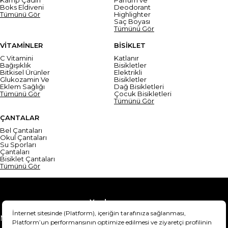
Boks Eldiveni
Deodorant
Tümünü Gör
Highlighter
Saç Boyası
Tümünü Gör
VİTAMİNLER
BİSİKLET
C Vitamini
Katlanır
Bağışıklık
Bisikletler
Bitkisel Ürünler
Elektrikli
Glukozamin Ve
Bisikletler
Eklem Sağlığı
Dağ Bisikletleri
Tümünü Gör
Çocuk Bisikletleri
Tümünü Gör
ÇANTALAR
Bel Çantaları
Okul Çantaları
Su Sporları
Çantaları
Bisiklet Çantaları
Tümünü Gör
Yardım
Mesafeli Satış Sözleşmesi
Teslimat Bilgisi