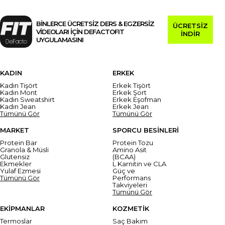
BİNLERCE ÜCRETSİZ DERS & EGZERSİZ
ÜCRETSİZ
VİDEOLARI İÇİN DEFACTOFIT
İNDİR
UYGULAMASINI
KADIN
ERKEK
Kadın Tişört
Erkek Tişört
Kadın Mont
Erkek Şort
Kadın Sweatshirt
Erkek Eşofman
Kadın Jean
Erkek Jean
Tümünü Gör
Tümünü Gör
MARKET
SPORCU BESİNLERİ
Protein Bar
Protein Tozu
Granola & Müsli
Amino Asit
Glutensiz
(BCAA)
Ekmekler
L Karnitin ve CLA
Yulaf Ezmesi
Güç ve
Tümünü Gör
Performans
Takviyeleri
Tümünü Gör
EKİPMANLAR
KOZMETİK
Termoslar
Saç Bakım