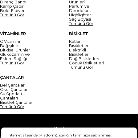
Direnç Bandı
Ürünleri
Kamp Çadırı
Parfüm ve
Boks Eldiveni
Deodorant
Tümünü Gör
Highlighter
Saç Boyası
Tümünü Gör
VİTAMİNLER
BİSİKLET
C Vitamini
Katlanır
Bağışıklık
Bisikletler
Bitkisel Ürünler
Elektrikli
Glukozamin Ve
Bisikletler
Eklem Sağlığı
Dağ Bisikletleri
Tümünü Gör
Çocuk Bisikletleri
Tümünü Gör
ÇANTALAR
Bel Çantaları
Okul Çantaları
Su Sporları
Çantaları
Bisiklet Çantaları
Tümünü Gör
Yardım