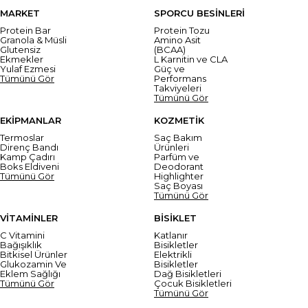
MARKET
SPORCU BESİNLERİ
Protein Bar
Protein Tozu
Granola & Müsli
Amino Asit
Glutensiz
(BCAA)
Ekmekler
L Karnitin ve CLA
Yulaf Ezmesi
Güç ve
Tümünü Gör
Performans
Takviyeleri
Tümünü Gör
EKİPMANLAR
KOZMETİK
Termoslar
Saç Bakım
Direnç Bandı
Ürünleri
Kamp Çadırı
Parfüm ve
Boks Eldiveni
Deodorant
Tümünü Gör
Highlighter
Saç Boyası
Tümünü Gör
VİTAMİNLER
BİSİKLET
C Vitamini
Katlanır
Bağışıklık
Bisikletler
Bitkisel Ürünler
Elektrikli
Glukozamin Ve
Bisikletler
Eklem Sağlığı
Dağ Bisikletleri
Tümünü Gör
Çocuk Bisikletleri
Tümünü Gör