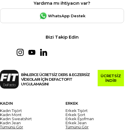
Yardıma mı ihtiyacın var?
WhatsApp Destek
Bizi Takip Edin
BİNLERCE ÜCRETSİZ DERS & EGZERSİZ
ÜCRETSİZ
VİDEOLARI İÇİN DEFACTOFIT
İNDİR
UYGULAMASINI
KADIN
ERKEK
Kadın Tişört
Erkek Tişört
Kadın Mont
Erkek Şort
Kadın Sweatshirt
Erkek Eşofman
Kadın Jean
Erkek Jean
Tümünü Gör
Tümünü Gör