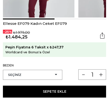
Ellesse EF079 Kadın Ceket EF079
-25%
₺1.979,00
₺1.484,25
Peşin Fiyatına 6 Taksit x ₺247,37
Worldcard ve Bonus'a Özel
BEDEN
SEPETE EKLE