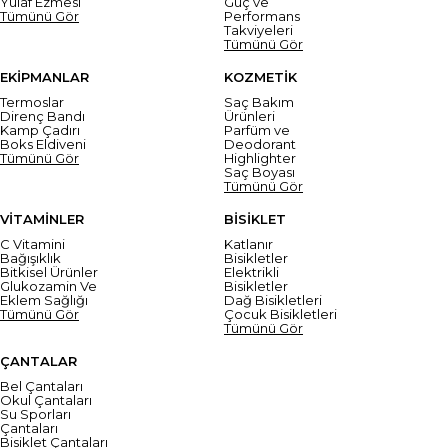
Yulaf Ezmesi
Güç ve
Tümünü Gör
Performans
Takviyeleri
Tümünü Gör
EKİPMANLAR
KOZMETİK
Termoslar
Saç Bakım
Direnç Bandı
Ürünleri
Kamp Çadırı
Parfüm ve
Boks Eldiveni
Deodorant
Tümünü Gör
Highlighter
Saç Boyası
Tümünü Gör
VİTAMİNLER
BİSİKLET
C Vitamini
Katlanır
Bağışıklık
Bisikletler
Bitkisel Ürünler
Elektrikli
Glukozamin Ve
Bisikletler
Eklem Sağlığı
Dağ Bisikletleri
Tümünü Gör
Çocuk Bisikletleri
Tümünü Gör
ÇANTALAR
Bel Çantaları
Okul Çantaları
Su Sporları
Çantaları
Bisiklet Çantaları