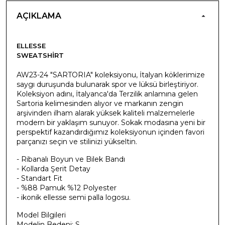
AÇIKLAMA
ELLESSE
SWEATSHIRT
AW23-24 "SARTORIA" koleksiyonu, İtalyan köklerimize
saygı duruşunda bulunarak spor ve lüksü birleştiriyor.
Koleksiyon adını, İtalyanca'da Terzilik anlamına gelen
Sartoria kelimesinden alıyor ve markanın zengin
arşivinden ilham alarak yüksek kaliteli malzemelerle
modern bir yaklaşım sunuyor. Sokak modasına yeni bir
perspektif kazandırdığımız koleksiyonun içinden favori
parçanızı seçin ve stilinizi yükseltin.
- Ribanalı Boyun ve Bilek Bandı
- Kollarda Şerit Detay
- Standart Fit
- %88 Pamuk %12 Polyester
- ikonik ellesse semi palla logosu.
Model Bilgileri
Modelin Bedeni: S