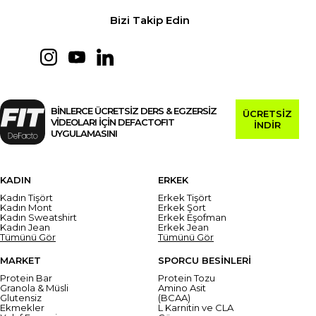
Bizi Takip Edin
BİNLERCE ÜCRETSİZ DERS & EGZERSİZ
ÜCRETSİZ
VİDEOLARI İÇİN DEFACTOFIT
İNDİR
UYGULAMASINI
KADIN
ERKEK
Kadın Tişört
Erkek Tişört
Kadın Mont
Erkek Şort
Kadın Sweatshirt
Erkek Eşofman
Kadın Jean
Erkek Jean
Tümünü Gör
Tümünü Gör
MARKET
SPORCU BESİNLERİ
Protein Bar
Protein Tozu
Granola & Müsli
Amino Asit
Glutensiz
(BCAA)
Ekmekler
L Karnitin ve CLA