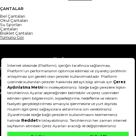
ÇANTALAR
Bel Çantaları
Okul Çantaları
Su Sporları
Çantaları
Bisiklet Çantaları
Tümünü Gör
Yardım
Mesafeli Satış Sözleşmesi
Teslimat Bilgisi
Gizlilik Sözleşmesi
Şartlar & Koşullar
Ürünümü nasıl iade
Hakkımızda
edebilirim?
DeFactoFIT ©️ 2022-2026. Tüm hakları saklıdır.