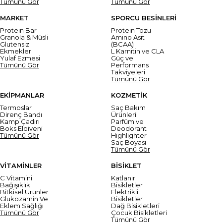
Tümünü Gör
Tümünü Gör
MARKET
SPORCU BESİNLERİ
Protein Bar
Protein Tozu
Granola & Müsli
Amino Asit
Glutensiz
(BCAA)
Ekmekler
L Karnitin ve CLA
Yulaf Ezmesi
Güç ve
Tümünü Gör
Performans
Takviyeleri
Tümünü Gör
EKİPMANLAR
KOZMETİK
Termoslar
Saç Bakım
Direnç Bandı
Ürünleri
Kamp Çadırı
Parfüm ve
Boks Eldiveni
Deodorant
Tümünü Gör
Highlighter
Saç Boyası
Tümünü Gör
VİTAMİNLER
BİSİKLET
C Vitamini
Katlanır
Bağışıklık
Bisikletler
Bitkisel Ürünler
Elektrikli
Glukozamin Ve
Bisikletler
Eklem Sağlığı
Dağ Bisikletleri
Tümünü Gör
Çocuk Bisikletleri
Tümünü Gör