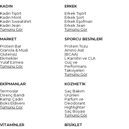
KADIN
ERKEK
Kadın Tişört
Erkek Tişört
Kadın Mont
Erkek Şort
Kadın Sweatshirt
Erkek Eşofman
Kadın Jean
Erkek Jean
Tümünü Gör
Tümünü Gör
MARKET
SPORCU BESİNLERİ
Protein Bar
Protein Tozu
Granola & Müsli
Amino Asit
Glutensiz
(BCAA)
Ekmekler
L Karnitin ve CLA
Yulaf Ezmesi
Güç ve
Tümünü Gör
Performans
Takviyeleri
Tümünü Gör
EKİPMANLAR
KOZMETİK
Termoslar
Saç Bakım
Direnç Bandı
Ürünleri
Kamp Çadırı
Parfüm ve
Boks Eldiveni
Deodorant
Tümünü Gör
Highlighter
Saç Boyası
Tümünü Gör
VİTAMİNLER
BİSİKLET