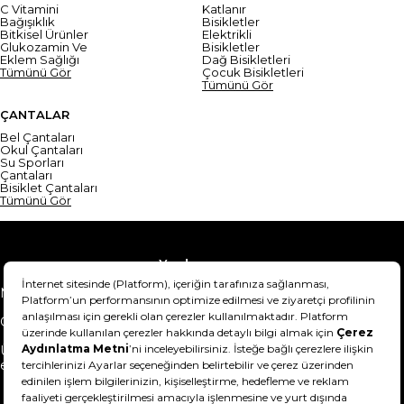
C Vitamini
Katlanır
Bağışıklık
Bisikletler
Bitkisel Ürünler
Elektrikli
Glukozamin Ve
Bisikletler
Eklem Sağlığı
Dağ Bisikletleri
Tümünü Gör
Çocuk Bisikletleri
Tümünü Gör
ÇANTALAR
Bel Çantaları
Okul Çantaları
Su Sporları
Çantaları
Bisiklet Çantaları
Tümünü Gör
Yardım
Mesafeli Satış Sözleşmesi
Teslimat Bilgisi
Gizlilik Sözleşmesi
Şartlar & Koşullar
Ürünümü nasıl iade
Hakkımızda
edebilirim?