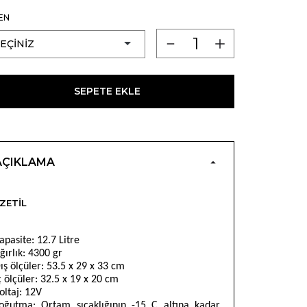
EN
SEPETE EKLE
AÇIKLAMA
ZETIL
apasite: 12.7 Litre
ğırlık: 4300 gr
ış ölçüler: 53.5 x 29 x 33 cm
ç ölçüler: 32.5 x 19 x 20 cm
oltaj: 12V
oğutma: Ortam sıcaklığının -15 C altına kadar