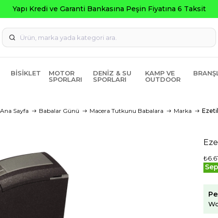
ti Bankasına Peşin Fiyatına 6 Taksit
BISIKLET
MOTOR
DENIZ & SU
KAMP VE
BRANŞ
SPORLARI
SPORLARI
OUTDOOR
Ana Sayfa
Babalar Günü
Macera Tutkunu Babalara
Marka
Ezeti
Eze
₺6.6
Sep
Pe
Wo