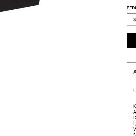
BED
E
K
A
D
İ
V
S