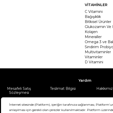
VİTAMİNLER
C Vitamini
Bağışıklık
Bitkisel Ürünler
Glukozamin Ve 
Kolajen
Mineraller
Omega 3 ve Balı
Sindirim Probiyo
Multivitaminler
Vitaminler
D Vitamini
Yardım
Mesafeli Satış
Teslimat Bilgisi
Hakkımız
Sözleşmesi
Şartlar & Koşullar
Ürünüm