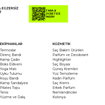
& EGZERSİZ
TARA &
T
ÜCRETSİZ
İNDİR!
EKİPMANLAR
KOZMETİK
Termoslar
Saç Bakım Ürünleri
Direnç Bandı
Parfüm ve Deodorant
Kamp Çadırı
Highlighter
Boks Eldiveni
Saç Boyası
Yoga Matı
Güneş Kremleri
Uyku Tulumu
Yüz Temizleme
Koşu Bandı
Kadın Parfüm
Kamp Sandalyesi
Saç Kremi
Pilates Topu
Erkek Parfüm
Tenis
Nemlendiriciler
Yüzme ve Dalış
Kolonya