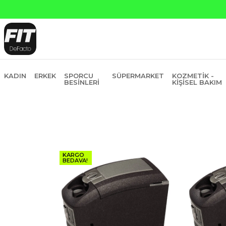
Yapı Kredi ve Garan
KADIN
ERKEK
SPORCU
SÜPERMARKET
KOZMETIK -
BESINLERI
KIŞISEL BAKIM
KARGO
BEDAVA!