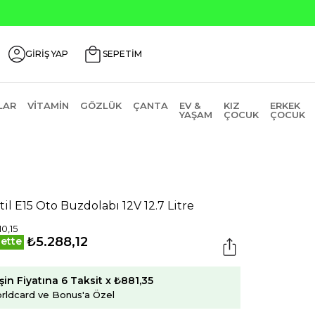
GİRİŞ YAP
SEPETİM
LAR
VITAMIN
GÖZLÜK
ÇANTA
EV &
KIZ
ERKEK
YAŞAM
ÇOCUK
ÇOCUK
l
til E15 Oto Buzdolabı 12V 12.7 Litre
10,15
₺5.288,12
ette
şin Fiyatına 6 Taksit x ₺881,35
rldcard ve Bonus'a Özel