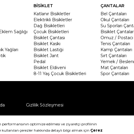
BİSİKLET
ÇANTALAR
Katlanır Bisikletler
Bel Çantaları
Elektrikli Bisikletler
Okul Çantaları
Dağ Bisikletleri
Su Sporları Çanta
Eklem Sağlığı
Çocuk Bisikletleri
Bisiklet Çantalar
Bisiklet Çantası
Omuz / Postacı 
Bisiklet Kaskı
Tenis Çantaları
k Yağları
Bisiklet Lastiği
Kamp Çantaları
tik
Bisiklet Jant
Sırt Çantaları
Pedal
Yemek / Beslen
Bisiklet Eldiveni
Mat Çantaları
8-11 Yaş Çocuk Bisikletleri
Spor Çantaları
da
Gizlilik Sözleşmesi
ü nasıl iade edebilirim?