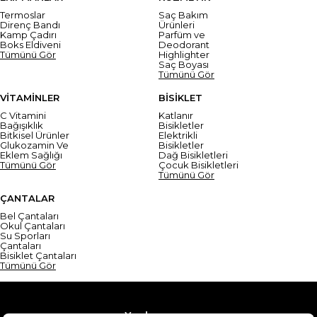
Termoslar
Saç Bakım
Direnç Bandı
Ürünleri
Kamp Çadırı
Parfüm ve
Boks Eldiveni
Deodorant
Tümünü Gör
Highlighter
Saç Boyası
Tümünü Gör
VİTAMİNLER
BİSİKLET
C Vitamini
Katlanır
Bağışıklık
Bisikletler
Bitkisel Ürünler
Elektrikli
Glukozamin Ve
Bisikletler
Eklem Sağlığı
Dağ Bisikletleri
Tümünü Gör
Çocuk Bisikletleri
Tümünü Gör
ÇANTALAR
Bel Çantaları
Okul Çantaları
Su Sporları
Çantaları
Bisiklet Çantaları
Tümünü Gör
Yardım