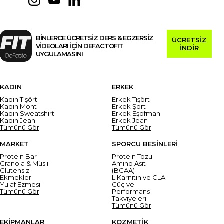
BİNLERCE ÜCRETSİZ DERS & EGZERSİZ
ÜCRETSİZ
VİDEOLARI İÇİN DEFACTOFIT
İNDİR
UYGULAMASINI
KADIN
ERKEK
Kadın Tişört
Erkek Tişört
Kadın Mont
Erkek Şort
Kadın Sweatshirt
Erkek Eşofman
Kadın Jean
Erkek Jean
Tümünü Gör
Tümünü Gör
MARKET
SPORCU BESİNLERİ
Protein Bar
Protein Tozu
Granola & Müsli
Amino Asit
Glutensiz
(BCAA)
Ekmekler
L Karnitin ve CLA
Yulaf Ezmesi
Güç ve
Tümünü Gör
Performans
Takviyeleri
Tümünü Gör
EKİPMANLAR
KOZMETİK