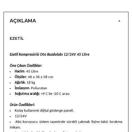
AÇIKLAMA
EZETIL
Ezetil Kompresörlü Oto Buzdolabı 12/24V 45 Litre
Öne Çıkan Özellikler:
Hacim
: 45 Litre
Ölçüler
: 46 x 36 x 58 cm
Ağırlık
: 18 kg
İzolasyon
: Poliuretan
Soğutma aralığı
: +9 C ile -20 C arası
Ürün Özellikleri:
Kolay kullanımlı dijital gösterge paneli.
12/24V
Akü koruyucu sistem sayesinde sürekli çakmak fişine takılı bırakma
imkanı.