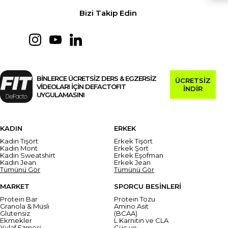
Bizi Takip Edin
BİNLERCE ÜCRETSİZ DERS & EGZERSİZ
ÜCRETSİZ
VİDEOLARI İÇİN DEFACTOFIT
İNDİR
UYGULAMASINI
KADIN
ERKEK
Kadın Tişört
Erkek Tişört
Kadın Mont
Erkek Şort
Kadın Sweatshirt
Erkek Eşofman
Kadın Jean
Erkek Jean
Tümünü Gör
Tümünü Gör
MARKET
SPORCU BESİNLERİ
Protein Bar
Protein Tozu
Granola & Müsli
Amino Asit
Glutensiz
(BCAA)
Ekmekler
L Karnitin ve CLA
Yulaf Ezmesi
Güç ve