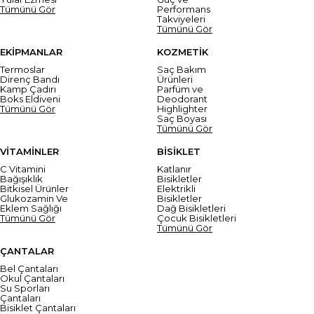
Tümünü Gör
Performans
Takviyeleri
Tümünü Gör
EKİPMANLAR
KOZMETİK
Termoslar
Saç Bakım
Direnç Bandı
Ürünleri
Kamp Çadırı
Parfüm ve
Boks Eldiveni
Deodorant
Tümünü Gör
Highlighter
Saç Boyası
Tümünü Gör
VİTAMİNLER
BİSİKLET
C Vitamini
Katlanır
Bağışıklık
Bisikletler
Bitkisel Ürünler
Elektrikli
Glukozamin Ve
Bisikletler
Eklem Sağlığı
Dağ Bisikletleri
Tümünü Gör
Çocuk Bisikletleri
Tümünü Gör
ÇANTALAR
Bel Çantaları
Okul Çantaları
Su Sporları
Çantaları
Bisiklet Çantaları