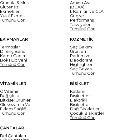
Granola & Müsli
Amino Asit
Glutensiz
(BCAA)
Ekmekler
L Karnitin ve CLA
Yulaf Ezmesi
Güç ve
Tümünü Gör
Performans
Takviyeleri
Tümünü Gör
EKİPMANLAR
KOZMETİK
Termoslar
Saç Bakım
Direnç Bandı
Ürünleri
Kamp Çadırı
Parfüm ve
Boks Eldiveni
Deodorant
Tümünü Gör
Highlighter
Saç Boyası
Tümünü Gör
VİTAMİNLER
BİSİKLET
C Vitamini
Katlanır
Bağışıklık
Bisikletler
Bitkisel Ürünler
Elektrikli
Glukozamin Ve
Bisikletler
Eklem Sağlığı
Dağ Bisikletleri
Tümünü Gör
Çocuk Bisikletleri
Tümünü Gör
ÇANTALAR
Bel Çantaları
Okul Çantaları