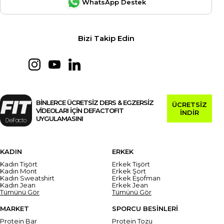
WhatsApp Destek
Bizi Takip Edin
BİNLERCE ÜCRETSİZ DERS & EGZERSİZ
ÜCRETSİZ
VİDEOLARI İÇİN DEFACTOFIT
İNDİR
UYGULAMASINI
KADIN
ERKEK
Kadın Tişört
Erkek Tişört
Kadın Mont
Erkek Şort
Kadın Sweatshirt
Erkek Eşofman
Kadın Jean
Erkek Jean
Tümünü Gör
Tümünü Gör
MARKET
SPORCU BESİNLERİ
Protein Bar
Protein Tozu