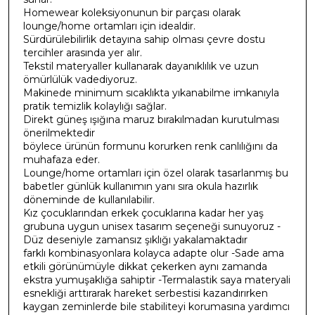
Homewear koleksiyonunun bir parçası olarak
lounge/home ortamları için idealdir.
Sürdürülebilirlik detayına sahip olması çevre dostu
tercihler arasında yer alır.
Tekstil materyaller kullanarak dayanıklılık ve uzun
ömürlülük vadediyoruz.
Makinede minimum sıcaklıkta yıkanabilme imkanıyla
pratik temizlik kolaylığı sağlar.
Direkt güneş ışığına maruz bırakılmadan kurutulması
önerilmektedir
böylece ürünün formunu korurken renk canlılığını da
muhafaza eder.
Lounge/home ortamları için özel olarak tasarlanmış bu
babetler günlük kullanımın yanı sıra okula hazırlık
döneminde de kullanılabilir.
Kız çocuklarından erkek çocuklarına kadar her yaş
grubuna uygun unisex tasarım seçeneği sunuyoruz -
Düz deseniyle zamansız şıklığı yakalamaktadır
farklı kombinasyonlara kolayca adapte olur -Sade ama
etkili görünümüyle dikkat çekerken aynı zamanda
ekstra yumuşaklığa sahiptir -Termalastik saya materyali
esnekliği arttırarak hareket serbestisi kazandırırken
kaygan zeminlerde bile stabiliteyi korumasına yardımcı