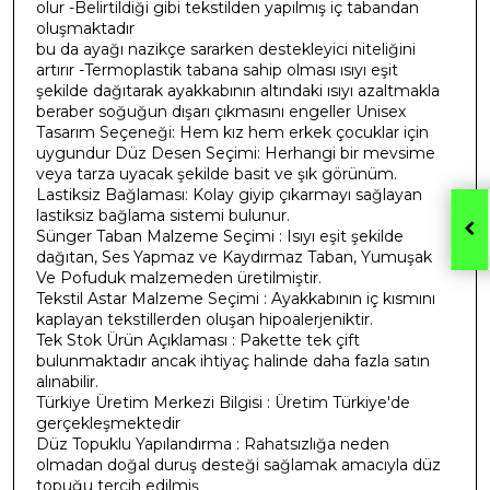
olur -Belirtildiği gibi tekstilden yapılmış iç tabandan
oluşmaktadır
bu da ayağı nazikçe sararken destekleyici niteliğini
artırır -Termoplastik tabana sahip olması ısıyı eşit
şekilde dağıtarak ayakkabının altındaki ısıyı azaltmakla
beraber soğuğun dışarı çıkmasını engeller Unisex
Tasarım Seçeneği: Hem kız hem erkek çocuklar için
uygundur Düz Desen Seçimi: Herhangi bir mevsime
veya tarza uyacak şekilde basit ve şık görünüm.
Lastiksiz Bağlaması: Kolay giyip çıkarmayı sağlayan
lastiksiz bağlama sistemi bulunur.
Sünger Taban Malzeme Seçimi : Isıyı eşit şekilde
dağıtan, Ses Yapmaz ve Kaydırmaz Taban, Yumuşak
Ve Pofuduk malzemeden üretilmiştir.
Tekstil Astar Malzeme Seçimi : Ayakkabının iç kısmını
kaplayan tekstillerden oluşan hipoalerjeniktir.
Tek Stok Ürün Açıklaması : Pakette tek çift
bulunmaktadır ancak ihtiyaç halinde daha fazla satın
alınabilir.
Türkiye Üretim Merkezi Bilgisi : Üretim Türkiye'de
gerçekleşmektedir
Düz Topuklu Yapılandırma : Rahatsızlığa neden
olmadan doğal duruş desteği sağlamak amacıyla düz
topuğu tercih edilmiş