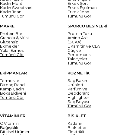
Kadın Mont
Erkek Şort
Kadın Sweatshirt
Erkek Eşofman
Kadın Jean
Erkek Jean
Tümünü Gör
Tümünü Gör
MARKET
SPORCU BESİNLERİ
Protein Bar
Protein Tozu
Granola & Müsli
Amino Asit
Glutensiz
(BCAA)
Ekmekler
L Karnitin ve CLA
Yulaf Ezmesi
Güç ve
Tümünü Gör
Performans
Takviyeleri
Tümünü Gör
EKİPMANLAR
KOZMETİK
Termoslar
Saç Bakım
Direnç Bandı
Ürünleri
Kamp Çadırı
Parfüm ve
Boks Eldiveni
Deodorant
Tümünü Gör
Highlighter
Saç Boyası
Tümünü Gör
VİTAMİNLER
BİSİKLET
C Vitamini
Katlanır
Bağışıklık
Bisikletler
Bitkisel Ürünler
Elektrikli