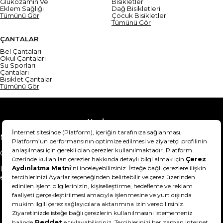
Glukozamin Ve
Bisikletler
Eklem Sağlığı
Dağ Bisikletleri
Tümünü Gör
Çocuk Bisikletleri
Tümünü Gör
ÇANTALAR
Bel Çantaları
Okul Çantaları
Su Sporları
Çantaları
Bisiklet Çantaları
Tümünü Gör
Yardım
Mesafeli Satış Sözleşmesi
Teslimat Bilgisi
Gizlilik Sözleşmesi
Şartlar & Koşullar
Ürünümü nasıl iade
Hakkımızda
edebilirim?