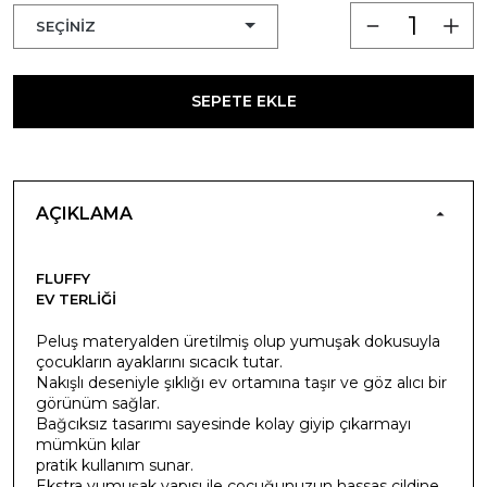
SEPETE EKLE
AÇIKLAMA
FLUFFY
EV TERLIĞI
Peluş materyalden üretilmiş olup yumuşak dokusuyla
çocukların ayaklarını sıcacık tutar.
Nakışlı deseniyle şıklığı ev ortamına taşır ve göz alıcı bir
görünüm sağlar.
Bağcıksız tasarımı sayesinde kolay giyip çıkarmayı
mümkün kılar
pratik kullanım sunar.
Ekstra yumuşak yapısı ile çocuğunuzun hassas cildine