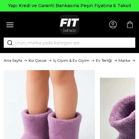
pı Kredi ve Garanti Bankasına Peşin Fiyatına 6 Taksit
Ana Sayfa
Kız Çocuk
İç Giyim & Ev Giyim
Ev Terliği
Marka
f