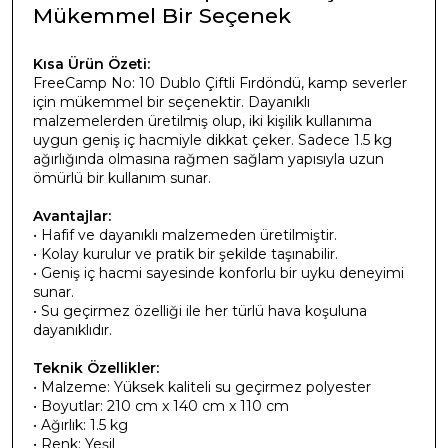
Mükemmel Bir Seçenek
Kısa Ürün Özeti:
FreeCamp No: 10 Dublo Çiftli Fırdöndü, kamp severler
için mükemmel bir seçenektir. Dayanıklı
malzemelerden üretilmiş olup, iki kişilik kullanıma
uygun geniş iç hacmiyle dikkat çeker. Sadece 1.5 kg
ağırlığında olmasına rağmen sağlam yapısıyla uzun
ömürlü bir kullanım sunar.
Avantajlar:
• Hafif ve dayanıklı malzemeden üretilmiştir.
• Kolay kurulur ve pratik bir şekilde taşınabilir.
• Geniş iç hacmi sayesinde konforlu bir uyku deneyimi
sunar.
• Su geçirmez özelliği ile her türlü hava koşuluna
dayanıklıdır.
Teknik Özellikler:
• Malzeme: Yüksek kaliteli su geçirmez polyester
• Boyutlar: 210 cm x 140 cm x 110 cm
• Ağırlık: 1.5 kg
• Renk: Yeşil