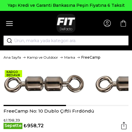
Seçi
edi ve Garanti Bankasına Peşin Fiyatına 6 Taksit
Ana Sayfa
Kamp ve Outdoor
Marka
FreeCamp
KARGO
BEDAVA!
FreeCamp No: 10 Dublo Çiftli Fırdöndü
₺1.198,39
₺958,72
Sepette