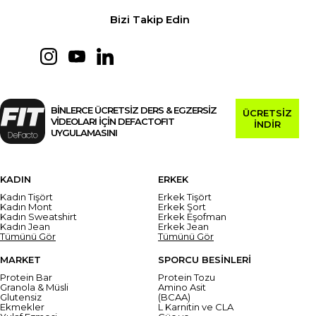
Bizi Takip Edin
BİNLERCE ÜCRETSİZ DERS & EGZERSİZ
ÜCRETSİZ
VİDEOLARI İÇİN DEFACTOFIT
İNDİR
UYGULAMASINI
KADIN
ERKEK
Kadın Tişört
Erkek Tişört
Kadın Mont
Erkek Şort
Kadın Sweatshirt
Erkek Eşofman
Kadın Jean
Erkek Jean
Tümünü Gör
Tümünü Gör
MARKET
SPORCU BESİNLERİ
Protein Bar
Protein Tozu
Granola & Müsli
Amino Asit
Glutensiz
(BCAA)
Ekmekler
L Karnitin ve CLA