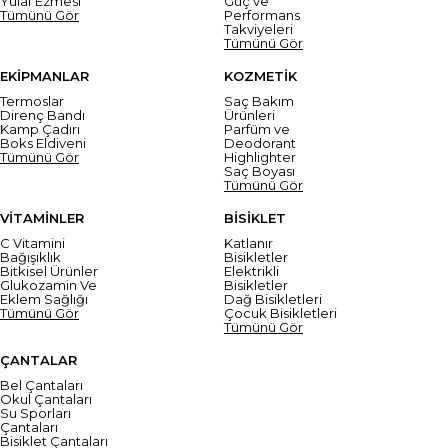
Yulaf Ezmesi
Güç ve
Tümünü Gör
Performans
Takviyeleri
Tümünü Gör
EKİPMANLAR
KOZMETİK
Termoslar
Saç Bakım
Direnç Bandı
Ürünleri
Kamp Çadırı
Parfüm ve
Boks Eldiveni
Deodorant
Tümünü Gör
Highlighter
Saç Boyası
Tümünü Gör
VİTAMİNLER
BİSİKLET
C Vitamini
Katlanır
Bağışıklık
Bisikletler
Bitkisel Ürünler
Elektrikli
Glukozamin Ve
Bisikletler
Eklem Sağlığı
Dağ Bisikletleri
Tümünü Gör
Çocuk Bisikletleri
Tümünü Gör
ÇANTALAR
Bel Çantaları
Okul Çantaları
Su Sporları
Çantaları
Bisiklet Çantaları