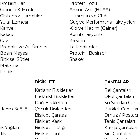
Protein Bar
Protein Tozu
Granola & Müsli
Amino Asit (BCAA)
Glutensiz Ekmekler
L Karnitin ve CLA
Yulaf Ezmesi
Güç ve Performans Takviyeleri
Kahve
Kilo ve Hacim (Gainer)
Kakao
Kombinasyonlar
Çay
Kreatin
Propolis ve Arı Ürünleri
Tatlandırıcılar
Besin Mayası
Proteinli Besinler
Bitkisel Sütler
Shaker
Makarna
Fındık
BİSİKLET
ÇANTALAR
Katlanır Bisikletler
Bel Çantaları
Elektrikli Bisikletler
Okul Çantaları
Dağ Bisikletleri
Su Sporları Çanta
Eklem Sağlığı
Çocuk Bisikletleri
Bisiklet Çantalar
Bisiklet Çantası
Omuz / Postacı 
Bisiklet Kaskı
Tenis Çantaları
k Yağları
Bisiklet Lastiği
Kamp Çantaları
tik
Bisiklet Jant
Sırt Çantaları