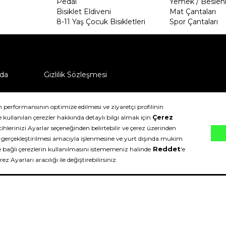
Pedal
Yemek / Beslen
Bisiklet Eldiveni
Mat Çantaları
8-11 Yaş Çocuk Bisikletleri
Spor Çantaları
da
Gizlilik Sözleşmesi
ü nasıl iade edebilirim?
klıdır.