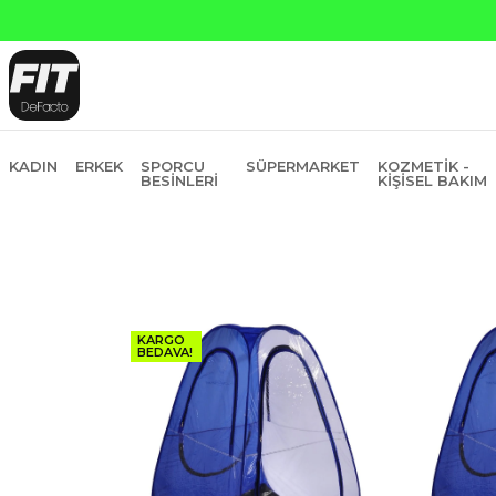
na Peşin Fiyatına 6 Taksit
KADIN
ERKEK
SPORCU
SÜPERMARKET
KOZMETIK -
BESINLERI
KIŞISEL BAKIM
KARGO
BEDAVA!