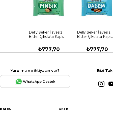
Delly Şeker İlavesiz
Delly Şeker İlavesiz
Bitter Çikolata Kaplı
Bitter Çikolata Kaplı
Fındık 40g X 12 Adet
Badem 40g X 12 Ad
₺777,70
₺777,70
Yardıma mı ihtiyacın var?
Bizi Tak
WhatsApp Destek
KADIN
ERKEK