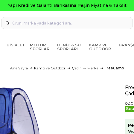
BISIKLET
MOTOR
DENIZ & SU
KAMP VE
BRANŞ
SPORLARI
SPORLARI
OUTDOOR
Ana Sayfa
Kamp ve Outdoor
Çadır
Marka
FreeCamp
Fre
Çad
₺2.0
Sep
Pe
Wo