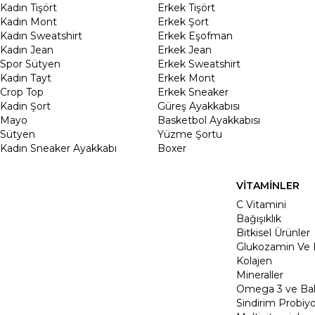
Kadın Tişört
Erkek Tişört
Kadın Mont
Erkek Şort
Kadın Sweatshirt
Erkek Eşofman
Kadın Jean
Erkek Jean
Spor Sütyen
Erkek Sweatshirt
Kadın Tayt
Erkek Mont
Crop Top
Erkek Sneaker
Kadin Şort
Güreş Ayakkabısı
Mayo
Basketbol Ayakkabısı
Sütyen
Yüzme Şortu
Kadın Sneaker Ayakkabı
Boxer
VİTAMİNLER
C Vitamini
Bağışıklık
Bitkisel Ürünler
Glukozamin Ve 
Kolajen
Mineraller
Omega 3 ve Balı
Sindirim Probiyo