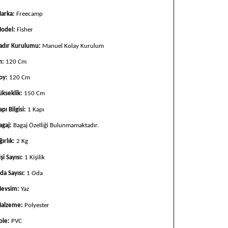
arka:
Freecamp
odel:
Fisher
adır Kurulumu:
Manuel Kolay Kurulum
n:
120 Cm
oy:
120 Cm
ükseklik:
150 Cm
apı Bilgisi:
1 Kapı
agaj:
Bagaj Özelliği Bulunmamaktadır.
ğırlık:
2 Kg
şi Sayısı:
1 Kişilik
da Sayısı:
1 Oda
evsim:
Yaz
alzeme:
Polyester
ole:
PVC