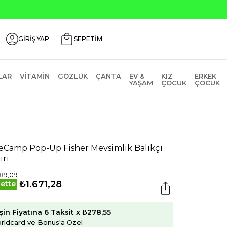
Seçili Ürünlerde ₺2000 Üzeri ₺2
GİRİŞ YAP
SEPETİM
LAR
VITAMIN
GÖZLÜK
ÇANTA
EV &
KIZ
ERKEK
YAŞAM
ÇOCUK
ÇOCUK
eCamp Pop-Up Fisher Mevsimlik Balıkçı
ırı
89,09
₺1.671,28
ette
şin Fiyatına 6 Taksit x ₺278,55
rldcard ve Bonus'a Özel