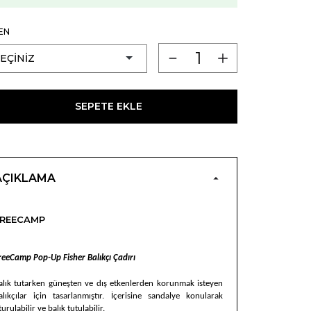
EN
SEPETE EKLE
AÇIKLAMA
FREECAMP
reeCamp Pop-Up Fisher Balıkçı Çadırı
alık tutarken güneşten ve dış etkenlerden korunmak isteyen
alıkçılar için tasarlanmıştır. İçerisine sandalye konularak
turulabilir ve balık tutulabilir.