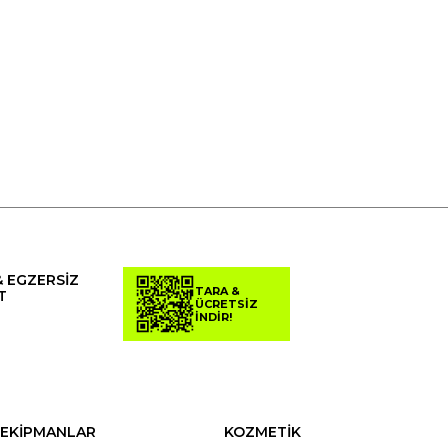
& EGZERSİZ
TARA &
T
ÜCRETSİZ
İNDİR!
EKİPMANLAR
KOZMETİK