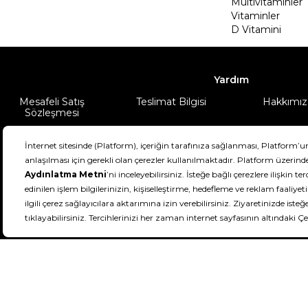
Multivitaminler
Vitaminler
D Vitamini
Yardım
Mesafeli Satış
Teslimat Bilgisi
Hakkımız
Sözleşmesi
Şartlar & Koşullar
Ürünüm
DeFactoFIT ©️ 2022-2026. Tüm hakları sa
21
SEÇİNİZ