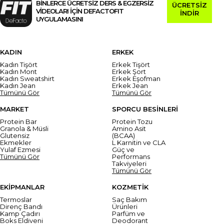
BİNLERCE ÜCRETSİZ DERS & EGZERSİZ
ÜCRETSİZ
VİDEOLARI İÇİN DEFACTOFIT
İNDİR
UYGULAMASINI
KADIN
ERKEK
Kadın Tişört
Erkek Tişört
Kadın Mont
Erkek Şort
Kadın Sweatshirt
Erkek Eşofman
Kadın Jean
Erkek Jean
Tümünü Gör
Tümünü Gör
MARKET
SPORCU BESİNLERİ
Protein Bar
Protein Tozu
Granola & Müsli
Amino Asit
Glutensiz
(BCAA)
Ekmekler
L Karnitin ve CLA
Yulaf Ezmesi
Güç ve
Tümünü Gör
Performans
Takviyeleri
Tümünü Gör
EKİPMANLAR
KOZMETİK
Termoslar
Saç Bakım
Direnç Bandı
Ürünleri
Kamp Çadırı
Parfüm ve
Boks Eldiveni
Deodorant