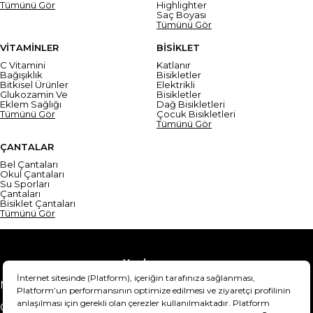
Tümünü Gör
Highlighter
Saç Boyası
Tümünü Gör
VİTAMİNLER
BİSİKLET
C Vitamini
Katlanır
Bağışıklık
Bisikletler
Bitkisel Ürünler
Elektrikli
Glukozamin Ve
Bisikletler
Eklem Sağlığı
Dağ Bisikletleri
Tümünü Gör
Çocuk Bisikletleri
Tümünü Gör
ÇANTALAR
Bel Çantaları
Okul Çantaları
Su Sporları
Çantaları
Bisiklet Çantaları
Tümünü Gör
Yardım
Mesafeli Satış Sözleşmesi
Teslimat Bilgisi
Gizlilik Sözleşmesi
Şartlar & Koşullar