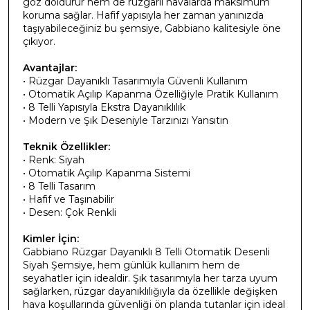
göz doldurur hem de rüzgarlı havalarda maksimum
koruma sağlar. Hafif yapısıyla her zaman yanınızda
taşıyabileceğiniz bu şemsiye, Gabbiano kalitesiyle öne
çıkıyor.
Avantajlar:
• Rüzgar Dayanıklı Tasarımıyla Güvenli Kullanım
• Otomatik Açılıp Kapanma Özelliğiyle Pratik Kullanım
• 8 Telli Yapısıyla Ekstra Dayanıklılık
• Modern ve Şık Deseniyle Tarzınızı Yansıtın
Teknik Özellikler:
• Renk: Siyah
• Otomatik Açılıp Kapanma Sistemi
• 8 Telli Tasarım
• Hafif ve Taşınabilir
• Desen: Çok Renkli
Kimler İçin:
Gabbiano Rüzgar Dayanıklı 8 Telli Otomatik Desenli
Siyah Şemsiye, hem günlük kullanım hem de
seyahatler için idealdir. Şık tasarımıyla her tarza uyum
sağlarken, rüzgar dayanıklılığıyla da özellikle değişken
hava koşullarında güvenliği ön planda tutanlar için ideal