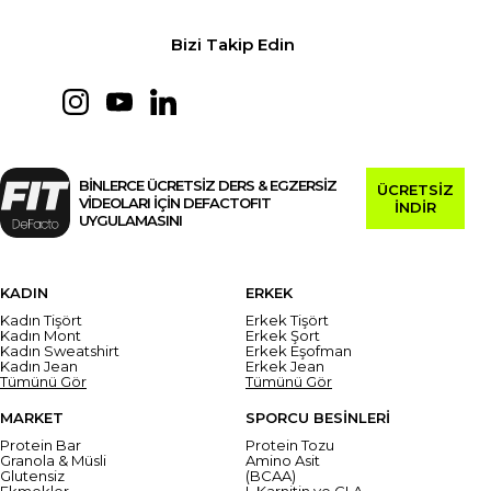
Bizi Takip Edin
BİNLERCE ÜCRETSİZ DERS & EGZERSİZ
ÜCRETSİZ
VİDEOLARI İÇİN DEFACTOFIT
İNDİR
UYGULAMASINI
KADIN
ERKEK
Kadın Tişört
Erkek Tişört
Kadın Mont
Erkek Şort
Kadın Sweatshirt
Erkek Eşofman
Kadın Jean
Erkek Jean
Tümünü Gör
Tümünü Gör
MARKET
SPORCU BESİNLERİ
Protein Bar
Protein Tozu
Granola & Müsli
Amino Asit
Glutensiz
(BCAA)