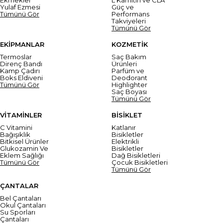
Ekmekler
L Karnitin ve CLA
Yulaf Ezmesi
Güç ve
Tümünü Gör
Performans
Takviyeleri
Tümünü Gör
EKİPMANLAR
KOZMETİK
Termoslar
Saç Bakım
Direnç Bandı
Ürünleri
Kamp Çadırı
Parfüm ve
Boks Eldiveni
Deodorant
Tümünü Gör
Highlighter
Saç Boyası
Tümünü Gör
VİTAMİNLER
BİSİKLET
C Vitamini
Katlanır
Bağışıklık
Bisikletler
Bitkisel Ürünler
Elektrikli
Glukozamin Ve
Bisikletler
Eklem Sağlığı
Dağ Bisikletleri
Tümünü Gör
Çocuk Bisikletleri
Tümünü Gör
ÇANTALAR
Bel Çantaları
Okul Çantaları
Su Sporları
Çantaları