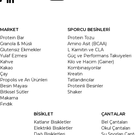
MARKET
SPORCU BESİNLERİ
Protein Bar
Protein Tozu
Granola & Müsli
Amino Asit (BCAA)
Glutensiz Ekmekler
L Karnitin ve CLA
Yulaf Ezmesi
Güç ve Performans Takviyeleri
Kahve
Kilo ve Hacim (Gainer)
Kakao
Kombinasyonlar
Çay
Kreatin
Propolis ve Arı Ürünleri
Tatlandırıcılar
Besin Mayası
Proteinli Besinler
Bitkisel Sütler
Shaker
Makarna
Fındık
BİSİKLET
ÇANTALAR
Katlanır Bisikletler
Bel Çantaları
Elektrikli Bisikletler
Okul Çantaları
Dağ Bisikletleri
Su Sporları Çanta