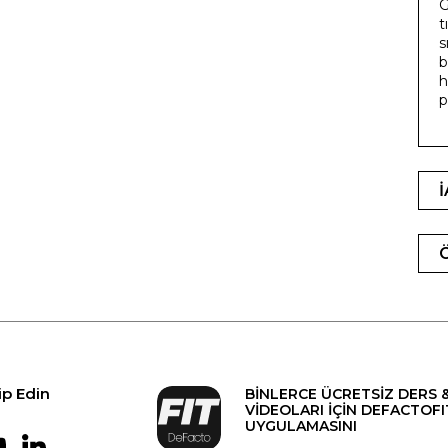
G
t
s
b
h
p
ip Edin
BİNLERCE ÜCRETSİZ DERS 
VİDEOLARI İÇİN DEFACTOFI
UYGULAMASINI