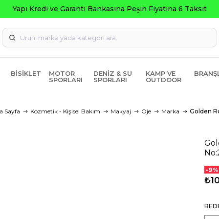
BISIKLET
MOTOR
DENIZ & SU
KAMP VE
BRANŞ
SPORLARI
SPORLARI
OUTDOOR
a Sayfa
Kozmetik - Kişisel Bakım
Makyaj
Oje
Marka
Golden R
Gol
No:
-9%
₺1
BED