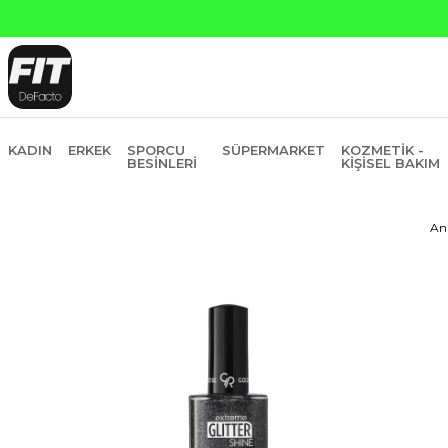
KADIN
ERKEK
SPORCU
SÜPERMARKET
KOZMETIK -
BESINLERI
KIŞISEL BAKIM
An