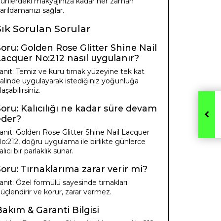
ünlerdeki makyajınıza kadar her zaman
arıldamanızı sağlar.
Sık Sorulan Sorular
Soru: Golden Rose Glitter Shine Nail
Lacquer No:212 nasıl uygulanır?
anıt: Temiz ve kuru tırnak yüzeyine tek kat
alinde uygulayarak istediğiniz yoğunluğa
laşabilirsiniz.
Soru: Kalıcılığı ne kadar süre devam
eder?
anıt: Golden Rose Glitter Shine Nail Lacquer
o:212, doğru uygulama ile birlikte günlerce
alıcı bir parlaklık sunar.
Soru: Tırnaklarıma zarar verir mi?
anıt: Özel formülü sayesinde tırnakları
üçlendirir ve korur, zarar vermez.
Bakım & Garanti Bilgisi