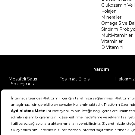
Glukozamin Ve 
Kolajen
Mineraller
Omega 3 ve Balı
Sindirim Probiyo
Multivitaminler
Vitaminler
D Vitamini
Yardım
Mesafeli Satış
Teslimat Bilgisi
Hakkımız
Sözleşmesi
Şartlar & Koşullar
Ürünüm
DeFactoFIT ©️ 2022-2026. Tüm hakları sa