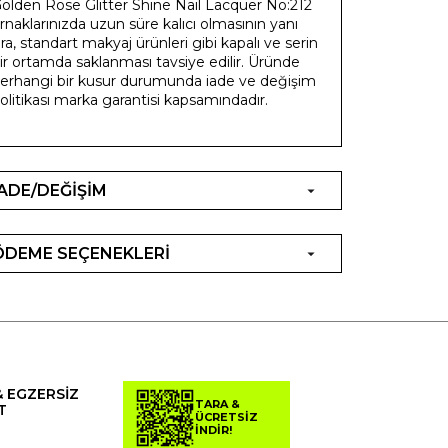
olden Rose Glitter Shine Nail Lacquer No:212
ırnaklarınızda uzun süre kalıcı olmasının yanı
ıra, standart makyaj ürünleri gibi kapalı ve serin
ir ortamda saklanması tavsiye edilir. Üründe
erhangi bir kusur durumunda iade ve değişim
olitikası marka garantisi kapsamındadır.
İADE/DEĞİŞİM
ÖDEME SEÇENEKLERİ
& EGZERSİZ
TARA &
T
ÜCRETSİZ
İNDİR!