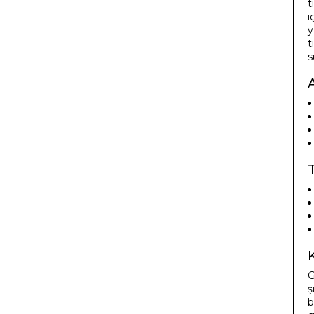
t
i
y
t
s
G
ş
b