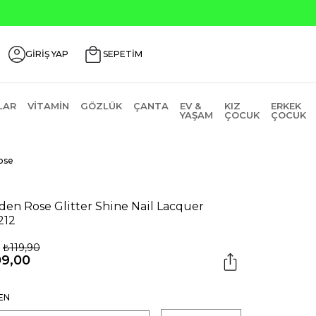
Seçili Ürünlerde ₺2000 Üzeri ₺200 İndirim Kodu: AGUSTOS
GİRİŞ YAP
SEPETİM
LAR
VITAMIN
GÖZLÜK
ÇANTA
EV &
KIZ
ERKEK
YAŞAM
ÇOCUK
ÇOCUK
ose
den Rose Glitter Shine Nail Lacquer
212
₺119,90
09,00
EN