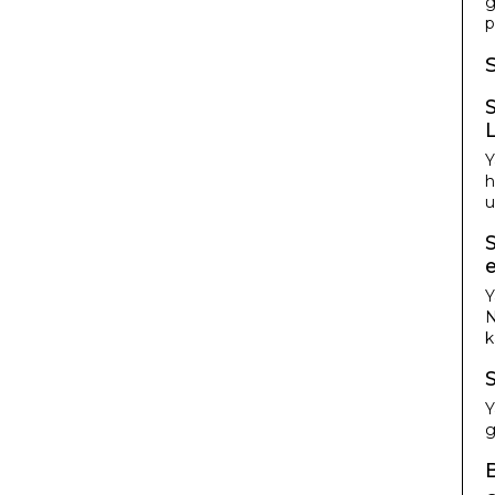
g
p
Y
h
u
Y
N
k
Y
g