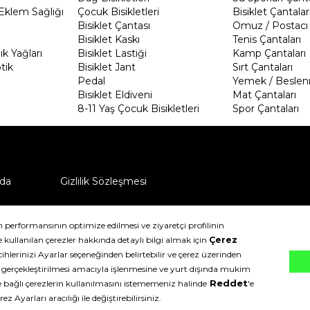
Eklem Sağlığı
Çocuk Bisikletleri
Bisiklet Çantalar
Bisiklet Çantası
Omuz / Postacı 
Bisiklet Kaskı
Tenis Çantaları
k Yağları
Bisiklet Lastiği
Kamp Çantaları
tik
Bisiklet Jant
Sırt Çantaları
Pedal
Yemek / Beslen
Bisiklet Eldiveni
Mat Çantaları
8-11 Yaş Çocuk Bisikletleri
Spor Çantaları
da
Gizlilik Sözleşmesi
ü nasıl iade edebilirim?
klıdır.