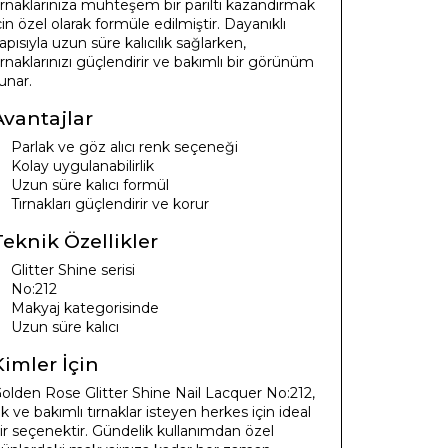
ırnaklarınıza muhteşem bir parıltı kazandırmak
çin özel olarak formüle edilmiştir. Dayanıklı
apısıyla uzun süre kalıcılık sağlarken,
ırnaklarınızı güçlendirir ve bakımlı bir görünüm
unar.
Avantajlar
Parlak ve göz alıcı renk seçeneği
Kolay uygulanabilirlik
Uzun süre kalıcı formül
Tırnakları güçlendirir ve korur
Teknik Özellikler
Glitter Shine serisi
No:212
Makyaj kategorisinde
Uzun süre kalıcı
Kimler İçin
olden Rose Glitter Shine Nail Lacquer No:212,
ık ve bakımlı tırnaklar isteyen herkes için ideal
ir seçenektir. Gündelik kullanımdan özel