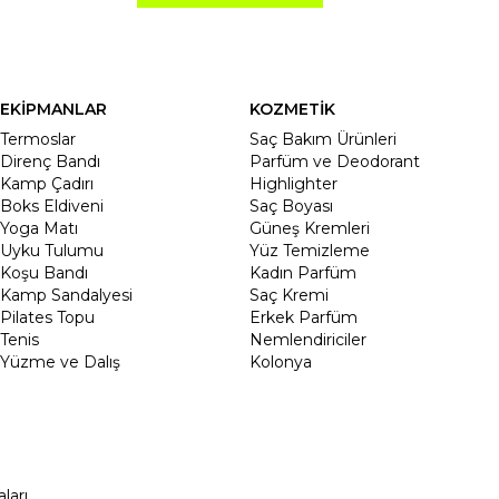
EKİPMANLAR
KOZMETİK
Termoslar
Saç Bakım Ürünleri
Direnç Bandı
Parfüm ve Deodorant
Kamp Çadırı
Highlighter
Boks Eldiveni
Saç Boyası
Yoga Matı
Güneş Kremleri
Uyku Tulumu
Yüz Temizleme
Koşu Bandı
Kadın Parfüm
Kamp Sandalyesi
Saç Kremi
Pilates Topu
Erkek Parfüm
Tenis
Nemlendiriciler
Yüzme ve Dalış
Kolonya
ları