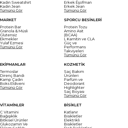
Kadın Sweatshirt
Erkek Eşofman
Kadın Jean
Erkek Jean
Tümünü Gör
Tümünü Gör
MARKET
SPORCU BESİNLERİ
Protein Bar
Protein Tozu
Granola & Müsli
Amino Asit
Glutensiz
(BCAA)
Ekmekler
L Karnitin ve CLA
Yulaf Ezmesi
Güç ve
Tümünü Gör
Performans
Takviyeleri
Tümünü Gör
EKİPMANLAR
KOZMETİK
Termoslar
Saç Bakım
Direnç Bandı
Ürünleri
Kamp Çadırı
Parfüm ve
Boks Eldiveni
Deodorant
Tümünü Gör
Highlighter
Saç Boyası
Tümünü Gör
VİTAMİNLER
BİSİKLET
C Vitamini
Katlanır
Bağışıklık
Bisikletler
Bitkisel Ürünler
Elektrikli
Glukozamin Ve
Bisikletler
Eklem Sağlığı
Dağ Bisikletleri