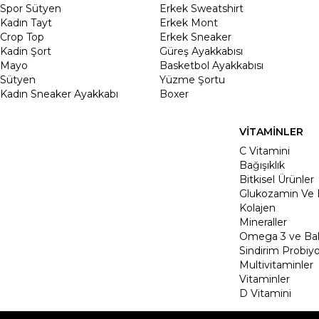
Spor Sütyen
Erkek Sweatshirt
Kadın Tayt
Erkek Mont
Crop Top
Erkek Sneaker
Kadin Şort
Güreş Ayakkabısı
Mayo
Basketbol Ayakkabısı
Sütyen
Yüzme Şortu
Kadın Sneaker Ayakkabı
Boxer
VİTAMİNLER
C Vitamini
Bağışıklık
Bitkisel Ürünler
Glukozamin Ve 
Kolajen
Mineraller
Omega 3 ve Balı
Sindirim Probiyo
Multivitaminler
Vitaminler
D Vitamini