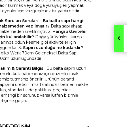
adır kurmak veya doğa yürüyüşleri yapmak
steyenler için vazgeçilmez bir yardımcıdır.
ık Sorulan Sorular:
1.
Bu balta sapı hangi
alzemeden yapılmıştır?
Balta sapı ahşap
alzemeden üretilmiştir. 2.
Hangi aktiviteler
çin kullanılabilir?
Doğa yürüyüşleri, kamp
lanında odun kesme gibi aktiviteler için
ygundur. 3.
Sapın uzunluğu ne kadardır?
elko Werk 70cm Geleneksel Balta Sapı,
0cm uzunluğundadır.
akım & Garanti Bilgisi:
Bu balta sapını uzun
mürlü kullanabilmeniz için düzenli olarak
emiz tutmanız önerilir. Ürünün garanti
apsamı üretici firma tarafından belirlenmekte
lup, standart iade politikası geçerlidir.
erhangi bir sorunuz varsa lütfen bizimle
letişime geçin.
İADE/DEĞİŞİM