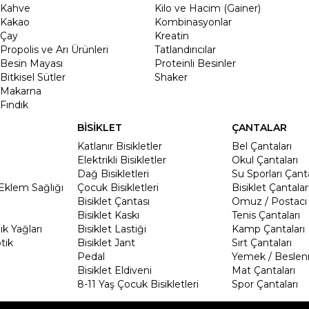
Kahve
Kilo ve Hacim (Gainer)
Kakao
Kombinasyonlar
Çay
Kreatin
Propolis ve Arı Ürünleri
Tatlandırıcılar
Besin Mayası
Proteinli Besinler
Bitkisel Sütler
Shaker
Makarna
Fındık
BİSİKLET
ÇANTALAR
Katlanır Bisikletler
Bel Çantaları
Elektrikli Bisikletler
Okul Çantaları
Dağ Bisikletleri
Su Sporları Çanta
Eklem Sağlığı
Çocuk Bisikletleri
Bisiklet Çantalar
Bisiklet Çantası
Omuz / Postacı 
Bisiklet Kaskı
Tenis Çantaları
k Yağları
Bisiklet Lastiği
Kamp Çantaları
tik
Bisiklet Jant
Sırt Çantaları
Pedal
Yemek / Beslen
Bisiklet Eldiveni
Mat Çantaları
8-11 Yaş Çocuk Bisikletleri
Spor Çantaları