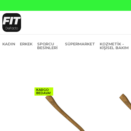
Yapı Kredi ve Garanti Bankasın
KADIN
ERKEK
SPORCU
SÜPERMARKET
KOZMETIK -
BESINLERI
KIŞISEL BAKIM
KARGO
BEDAVA!