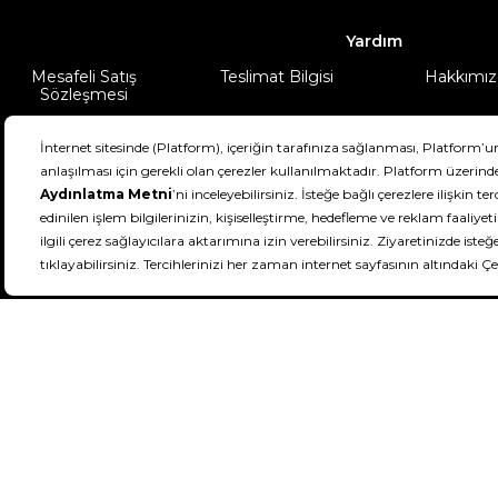
Yardım
Mesafeli Satış
Teslimat Bilgisi
Hakkımız
Sözleşmesi
Şartlar & Koşullar
Ürünüm
DeFactoFIT ©️ 2022-2026. Tüm hakları sa
21
SEÇİNİZ