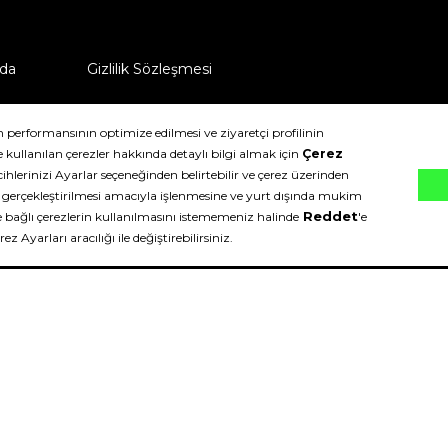
da
Gizlilik Sözleşmesi
ü nasıl iade edebilirim?
klıdır.