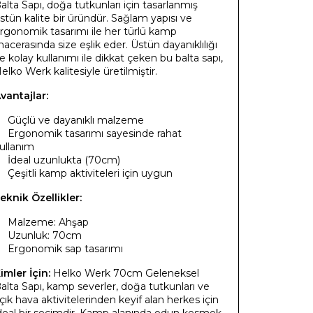
alta Sapı, doğa tutkunları için tasarlanmış
stün kalite bir üründür. Sağlam yapısı ve
rgonomik tasarımı ile her türlü kamp
acerasında size eşlik eder. Üstün dayanıklılığı
e kolay kullanımı ile dikkat çeken bu balta sapı,
elko Werk kalitesiyle üretilmiştir.
vantajlar:
Güçlü ve dayanıklı malzeme
Ergonomik tasarımı sayesinde rahat
ullanım
İdeal uzunlukta (70cm)
Çeşitli kamp aktiviteleri için uygun
eknik Özellikler:
Malzeme: Ahşap
Uzunluk: 70cm
Ergonomik sap tasarımı
imler İçin:
Helko Werk 70cm Geleneksel
alta Sapı, kamp severler, doğa tutkunları ve
çık hava aktivitelerinden keyif alan herkes için
deal bir seçimdir. Kamp alanında odun kesmek,