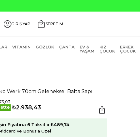
GİRİŞ YAP
SEPETİM
LAR
VITAMIN
GÖZLÜK
ÇANTA
EV &
KIZ
ERKEK
YAŞAM
ÇOCUK
ÇOCUK
ko Werk 70cm Geleneksel Balta Sapı
73,03
₺2.938,43
ette
şin Fiyatına 6 Taksit x ₺489,74
rldcard ve Bonus'a Özel