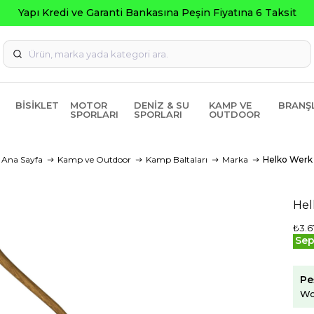
a Peşin Fiyatına 6 Taksit
BISIKLET
MOTOR
DENIZ & SU
KAMP VE
BRANŞ
SPORLARI
SPORLARI
OUTDOOR
Ana Sayfa
Kamp ve Outdoor
Kamp Baltaları
Marka
Helko Werk
Hel
₺3.6
Sep
Pe
Wo