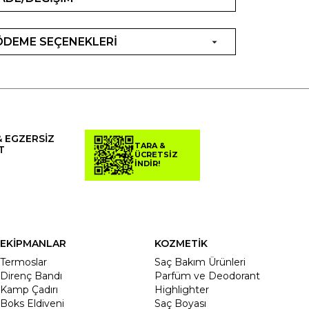
ÖDEME SEÇENEKLERİ
& EGZERSİZ
TARA &
T
ÜCRETSİZ
İNDİR!
EKİPMANLAR
KOZMETİK
Termoslar
Saç Bakım Ürünleri
Direnç Bandı
Parfüm ve Deodorant
Kamp Çadırı
Highlighter
Boks Eldiveni
Saç Boyası