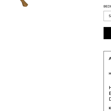
BED
K