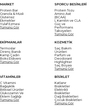
MARKET
SPORCU BESİNLERİ
Protein Bar
Protein Tozu
Granola & Müsli
Amino Asit
Glutensiz
(BCAA)
Ekmekler
L Karnitin ve CLA
Yulaf Ezmesi
Güç ve
Tümünü Gör
Performans
Takviyeleri
Tümünü Gör
EKİPMANLAR
KOZMETİK
Termoslar
Saç Bakım
Direnç Bandı
Ürünleri
Kamp Çadırı
Parfüm ve
Boks Eldiveni
Deodorant
Tümünü Gör
Highlighter
Saç Boyası
Tümünü Gör
VİTAMİNLER
BİSİKLET
C Vitamini
Katlanır
Bağışıklık
Bisikletler
Bitkisel Ürünler
Elektrikli
Glukozamin Ve
Bisikletler
Eklem Sağlığı
Dağ Bisikletleri
Tümünü Gör
Çocuk Bisikletleri
Tümünü Gör