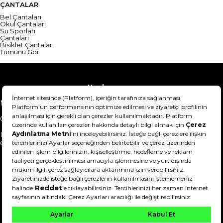
ÇANTALAR
Bel Çantaları
Okul Çantaları
Su Sporları
Çantaları
Bisiklet Çantaları
Tümünü Gör
Yardım
Mesafeli Satış Sözleşmesi
Teslimat Bilgisi
Gizlilik Sözleşmesi
Şartlar & Koşullar
Ürünümü nasıl iade
Hakkımızda
edebilirim?
DeFactoFIT ©️ 2022-2026. Tüm hakları saklıdır.
21