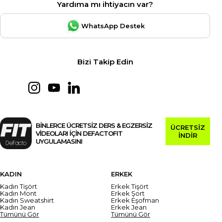
Yardıma mı ihtiyacın var?
WhatsApp Destek
Bizi Takip Edin
BİNLERCE ÜCRETSİZ DERS & EGZERSİZ
ÜCRETSİZ
VİDEOLARI İÇİN DEFACTOFIT
İNDİR
UYGULAMASINI
KADIN
ERKEK
Kadın Tişört
Erkek Tişört
Kadın Mont
Erkek Şort
Kadın Sweatshirt
Erkek Eşofman
Kadın Jean
Erkek Jean
Tümünü Gör
Tümünü Gör