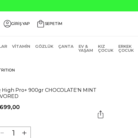
GİRİŞ YAP
SEPETİM
LAR
VITAMIN
GÖZLÜK
ÇANTA
EV &
KIZ
ERKEK
YAŞAM
ÇOCUK
ÇOCUK
TRITION
 High Pro+ 900gr CHOCOLATE'N MINT
AVORED
.699,00