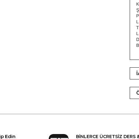
K
Ş
P
Li
Tu
L
D
B
ip Edin
BİNLERCE ÜCRETSİZ DERS 