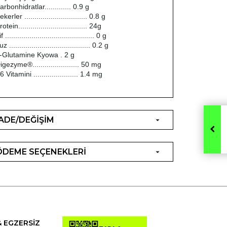
arbonhidratlar............. 0.9 g
ekerler ............................... 0.8 g
rotein.................................. 24g
f ............................................ 0 g
z ........................................ 0.2 g
-Glutamine Kyowa . 2 g
igezyme®....................... 50 mg
6 Vitamini ...................... 1.4 mg
İADE/DEĞİŞİM
ÖDEME SEÇENEKLERİ
& EGZERSİZ