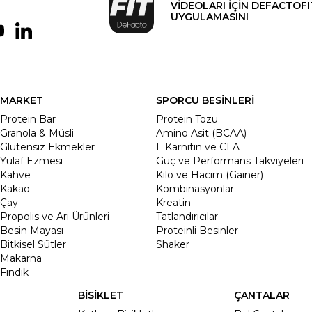
VİDEOLARI İÇİN DEFACTOFI
UYGULAMASINI
MARKET
SPORCU BESİNLERİ
Protein Bar
Protein Tozu
Granola & Müsli
Amino Asit (BCAA)
Glutensiz Ekmekler
L Karnitin ve CLA
Yulaf Ezmesi
Güç ve Performans Takviyeleri
Kahve
Kilo ve Hacim (Gainer)
Kakao
Kombinasyonlar
Çay
Kreatin
Propolis ve Arı Ürünleri
Tatlandırıcılar
Besin Mayası
Proteinli Besinler
Bitkisel Sütler
Shaker
Makarna
Fındık
BİSİKLET
ÇANTALAR