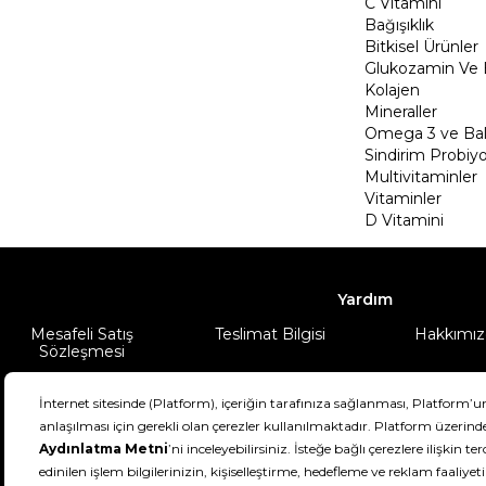
C Vitamini
Bağışıklık
Bitkisel Ürünler
Glukozamin Ve 
Kolajen
Mineraller
Omega 3 ve Balı
Sindirim Probiyo
Multivitaminler
Vitaminler
D Vitamini
Yardım
Mesafeli Satış
Teslimat Bilgisi
Hakkımız
Sözleşmesi
Şartlar & Koşullar
Ürünüm