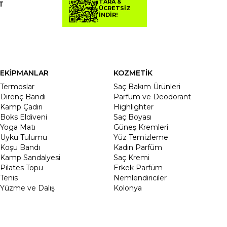
TARA &
T
ÜCRETSİZ
İNDİR!
EKİPMANLAR
KOZMETİK
Termoslar
Saç Bakım Ürünleri
Direnç Bandı
Parfüm ve Deodorant
Kamp Çadırı
Highlighter
Boks Eldiveni
Saç Boyası
Yoga Matı
Güneş Kremleri
Uyku Tulumu
Yüz Temizleme
Koşu Bandı
Kadın Parfüm
Kamp Sandalyesi
Saç Kremi
Pilates Topu
Erkek Parfüm
Tenis
Nemlendiriciler
Yüzme ve Dalış
Kolonya