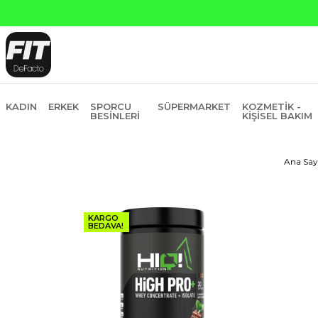
Yapı Kredi ve Garanti Bankasına Peşin Fiyatına 6 Taksit
KADIN
ERKEK
SPORCU
SÜPERMARKET
KOZMETIK -
BESINLERI
KIŞISEL BAKIM
Ana Say
KARGO
BEDAVA!