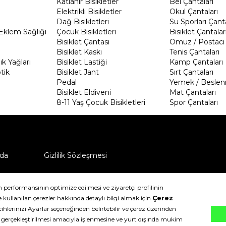
Katlanır Bisikletler
Bel Çantaları
Elektrikli Bisikletler
Okul Çantaları
Dağ Bisikletleri
Su Sporları Çanta
Eklem Sağlığı
Çocuk Bisikletleri
Bisiklet Çantalar
Bisiklet Çantası
Omuz / Postacı 
Bisiklet Kaskı
Tenis Çantaları
k Yağları
Bisiklet Lastiği
Kamp Çantaları
tik
Bisiklet Jant
Sırt Çantaları
Pedal
Yemek / Beslen
Bisiklet Eldiveni
Mat Çantaları
8-11 Yaş Çocuk Bisikletleri
Spor Çantaları
da
Gizlilik Sözleşmesi
ü nasıl iade edebilirim?