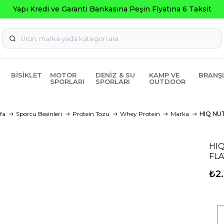
BISIKLET
MOTOR
DENIZ & SU
KAMP VE
BRANŞ
SPORLARI
SPORLARI
OUTDOOR
fa
Sporcu Besinleri
Protein Tozu
Whey Protein
Marka
HIQ NU
HIQ
FL
₺2