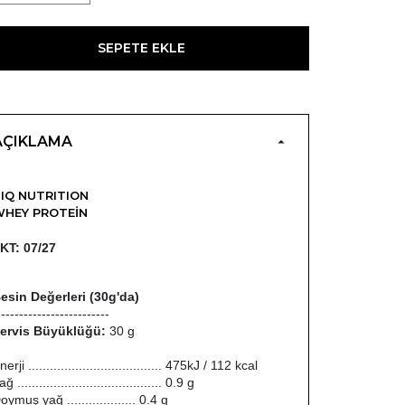
SEPETE EKLE
AÇIKLAMA
IQ NUTRITION
HEY PROTEIN
KT: 07/27
esin Değerleri (30g'da)
-------------------------
ervis Büyüklüğü:
30 g
nerji ..................................... 475kJ / 112 kcal
ğ ........................................ 0.9 g
oymuş yağ ................... 0.4 g