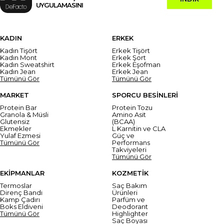
UYGULAMASINI
KADIN
ERKEK
Kadın Tişört
Erkek Tişört
Kadın Mont
Erkek Şort
Kadın Sweatshirt
Erkek Eşofman
Kadın Jean
Erkek Jean
Tümünü Gör
Tümünü Gör
MARKET
SPORCU BESİNLERİ
Protein Bar
Protein Tozu
Granola & Müsli
Amino Asit
Glutensiz
(BCAA)
Ekmekler
L Karnitin ve CLA
Yulaf Ezmesi
Güç ve
Tümünü Gör
Performans
Takviyeleri
Tümünü Gör
EKİPMANLAR
KOZMETİK
Termoslar
Saç Bakım
Direnç Bandı
Ürünleri
Kamp Çadırı
Parfüm ve
Boks Eldiveni
Deodorant
Tümünü Gör
Highlighter
Saç Boyası