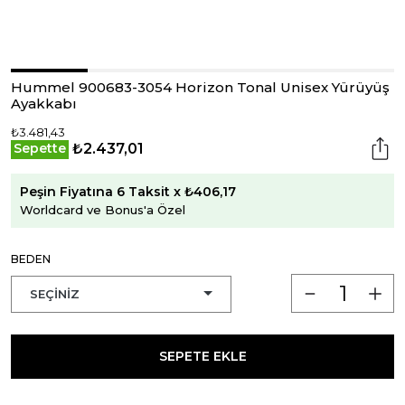
Hummel 900683-3054 Horizon Tonal Unisex Yürüyüş
Ayakkabı
₺3.481,43
₺2.437,01
Sepette
Peşin Fiyatına 6 Taksit x ₺406,17
Worldcard ve Bonus'a Özel
BEDEN
SEPETE EKLE