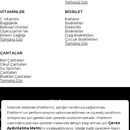
Tümünü Gör
VİTAMİNLER
BİSİKLET
C Vitamini
Katlanır
Bağışıklık
Bisikletler
Bitkisel Ürünler
Elektrikli
Glukozamin Ve
Bisikletler
Eklem Sağlığı
Dağ Bisikletleri
Tümünü Gör
Çocuk Bisikletleri
Tümünü Gör
ÇANTALAR
Bel Çantaları
Okul Çantaları
Su Sporları
Çantaları
Bisiklet Çantaları
Tümünü Gör
Yardım
Mesafeli Satış Sözleşmesi
Teslimat Bilgisi
Gizlilik Sözleşmesi
Şartlar & Koşullar
Ürünümü nasıl iade
Hakkımızda