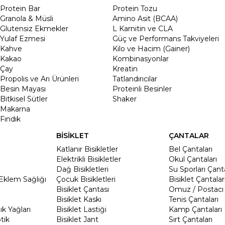
Protein Bar
Protein Tozu
Granola & Müsli
Amino Asit (BCAA)
Glutensiz Ekmekler
L Karnitin ve CLA
Yulaf Ezmesi
Güç ve Performans Takviyeleri
Kahve
Kilo ve Hacim (Gainer)
Kakao
Kombinasyonlar
Çay
Kreatin
Propolis ve Arı Ürünleri
Tatlandırıcılar
Besin Mayası
Proteinli Besinler
Bitkisel Sütler
Shaker
Makarna
Fındık
BİSİKLET
ÇANTALAR
Katlanır Bisikletler
Bel Çantaları
Elektrikli Bisikletler
Okul Çantaları
Dağ Bisikletleri
Su Sporları Çanta
Eklem Sağlığı
Çocuk Bisikletleri
Bisiklet Çantalar
Bisiklet Çantası
Omuz / Postacı 
Bisiklet Kaskı
Tenis Çantaları
k Yağları
Bisiklet Lastiği
Kamp Çantaları
tik
Bisiklet Jant
Sırt Çantaları