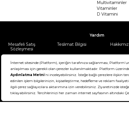
Multivitaminler
Vitaminler
D Vitamini
Yardım
Mesafeli Satış
Teslimat Bilgisi
Hakkımız
Sözleşmesi
Şartlar & Koşullar
Ürünüm
DeFactoFIT ©️ 2022-2026. Tüm hakları sa
11
SEÇİNİZ