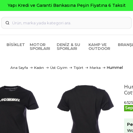
Seç
BISIKLET
MOTOR
DENIZ & SU
KAMP VE
BRANŞ
SPORLARI
SPORLARI
OUTDOOR
Ana Sayfa
Kadın
Üst Giyim
Tişört
Marka
Hummel
Hum
Cot
₺525
Sep
Pe
Wo