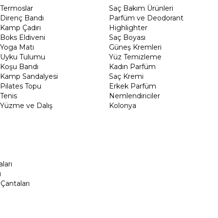
Termoslar
Saç Bakım Ürünleri
Direnç Bandı
Parfüm ve Deodorant
Kamp Çadırı
Highlighter
Boks Eldiveni
Saç Boyası
Yoga Matı
Güneş Kremleri
Uyku Tulumu
Yüz Temizleme
Koşu Bandı
Kadın Parfüm
Kamp Sandalyesi
Saç Kremi
Pilates Topu
Erkek Parfüm
Tenis
Nemlendiriciler
Yüzme ve Dalış
Kolonya
ları
ı
Çantaları