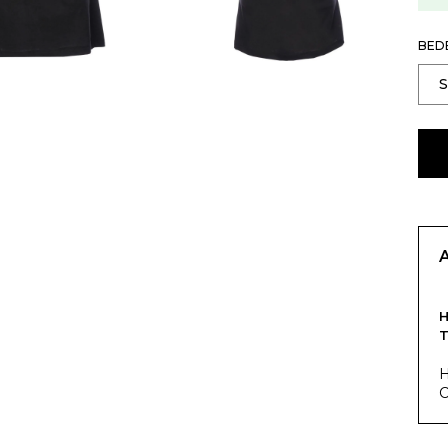
BED
T
H
C