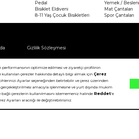
Pedal
Yemek / Beslen
Bisiklet Eldiveni
Mat Çantaları
8-11 Yaş Çocuk Bisikletleri
Spor Çantaları
da
Gizlilik Sözleşmesi
ü nasıl iade edebilirim?
klıdır.