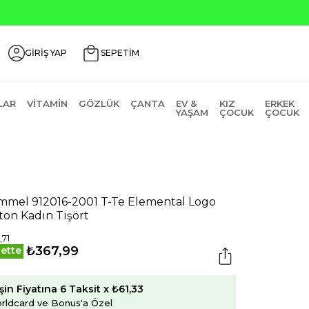
ili Ürünlerde ₺2000 Üzeri ₺200 İndirim Kodu: AGUSTOS200
GİRİŞ YAP
SEPETİM
LAR
VITAMIN
GÖZLÜK
ÇANTA
EV &
KIZ
ERKEK
YAŞAM
ÇOCUK
ÇOCUK
mel 912016-2001 T-Te Elemental Logo
ton Kadın Tişört
,71
₺367,99
ette
şin Fiyatına 6 Taksit x ₺61,33
rldcard ve Bonus'a Özel