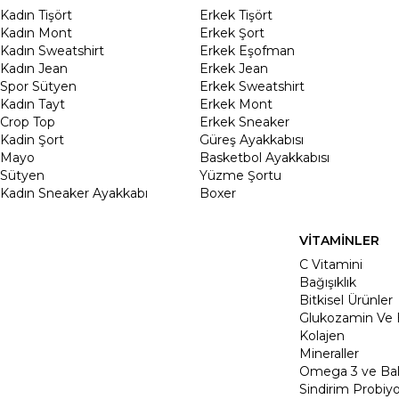
Kadın Tişört
Erkek Tişört
Kadın Mont
Erkek Şort
Kadın Sweatshirt
Erkek Eşofman
Kadın Jean
Erkek Jean
Spor Sütyen
Erkek Sweatshirt
Kadın Tayt
Erkek Mont
Crop Top
Erkek Sneaker
Kadin Şort
Güreş Ayakkabısı
Mayo
Basketbol Ayakkabısı
Sütyen
Yüzme Şortu
Kadın Sneaker Ayakkabı
Boxer
VİTAMİNLER
C Vitamini
Bağışıklık
Bitkisel Ürünler
Glukozamin Ve 
Kolajen
Mineraller
Omega 3 ve Balı
Sindirim Probiyo