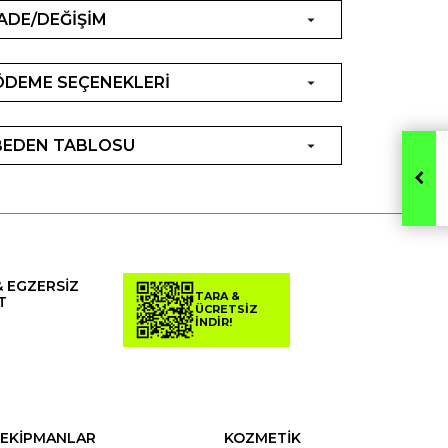
İADE/DEĞİŞİM
ÖDEME SEÇENEKLERİ
BEDEN TABLOSU
& EGZERSİZ
TARA &
T
ÜCRETSİZ
İNDİR!
EKİPMANLAR
KOZMETİK